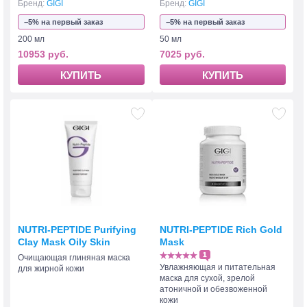
Бренд:
GIGI
Бренд:
GIGI
−5% на первый заказ
−5% на первый заказ
200 мл
50 мл
10953 руб.
7025 руб.
КУПИТЬ
КУПИТЬ
NUTRI-PEPTIDE Purifying
NUTRI-PEPTIDE Rich Gold
Clay Mask Oily Skin
Mask
1
Очищающая глиняная маска
Увлажняющая и питательная
для жирной кожи
маска для сухой, зрелой
атоничной и обезвоженной
кожи