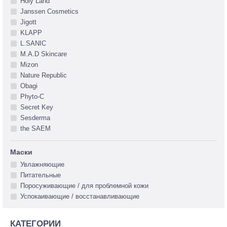
Holy Land
Janssen Cosmetics
Jigott
KLAPP
L.SANIC
M.A.D Skincare
Mizon
Nature Republic
Obagi
Phyto-C
Secret Key
Sesderma
the SAEM
Маски
Увлажняющие
Питательные
Поросуживающие / для проблемной кожи
Успокаивающие / восстанавливающие
КАТЕГОРИИ