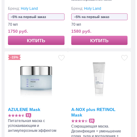
Бренд:
Holy Land
Бренд:
Holy Land
−5% на первый заказ
−5% на первый заказ
70 мл
70 мл
1750 руб.
1580 руб.
КУПИТЬ
КУПИТЬ
-15%
AZULENE Mask
A-NOX plus RETINOL
Mask
11
Питательная маска с
25
успокаивающим и
Сокращающая маска.
антикуперозным эффектом
Дезинфекция + уменьшение
отека, зуда и воспаления +