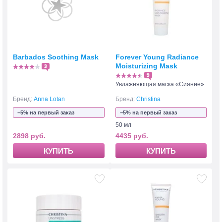
Barbados Soothing Mask
Forever Young Radiance
Moisturizing Mask
3
9
Увлажняющая маска «Сияние»
Бренд:
Anna Lotan
Бренд:
Christina
−5% на первый заказ
−5% на первый заказ
50 мл
2898 руб.
4435 руб.
КУПИТЬ
КУПИТЬ