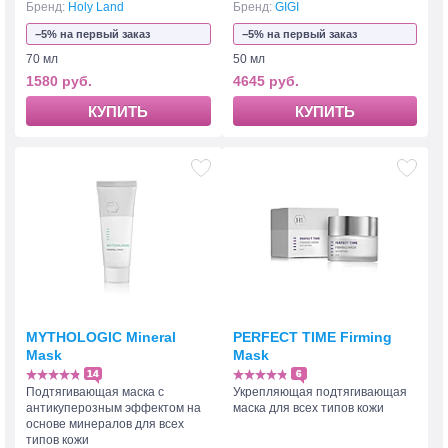
Бренд:
Holy Land
Бренд:
GIGI
−5% на первый заказ
−5% на первый заказ
70 мл
50 мл
1580 руб.
4645 руб.
КУПИТЬ
КУПИТЬ
MYTHOLOGIC Mineral
PERFECT TIME Firming
Mask
Mask
14
6
Подтягивающая маска с
Укрепляющая подтягивающая
антикуперозным эффектом на
маска для всех типов кожи
основе минералов для всех
типов кожи