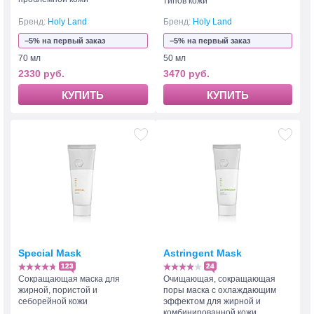
типов кожи
Бренд:
Holy Land
Бренд:
Holy Land
−5% на первый заказ
−5% на первый заказ
70 мл
50 мл
2330 руб.
3470 руб.
КУПИТЬ
КУПИТЬ
Special Mask
Astringent Mask
123
24
Сокращающая маска для
Очищающая, сокращающая
жирной, пористой и
поры маска с охлаждающим
себорейной кожи
эффектом для жирной и
комбинированной кожи