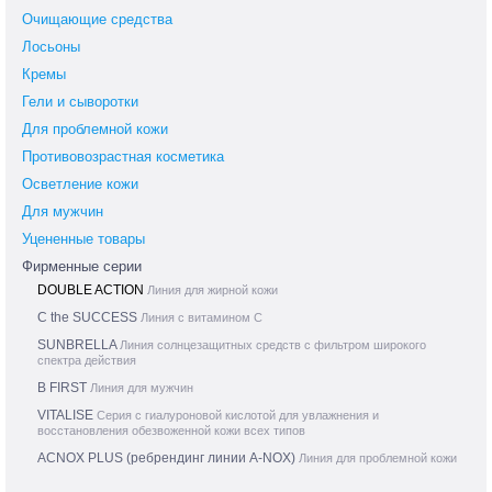
Очищающие средства
Лосьоны
Кремы
Гели и сыворотки
Для проблемной кожи
Противовозрастная косметика
Осветление кожи
Для мужчин
Уцененные товары
Фирменные серии
DOUBLE ACTION
Линия для жирной кожи
C the SUCCESS
Линия с витамином С
SUNBRELLA
Линия солнцезащитных средств с фильтром широкого
спектра действия
B FIRST
Линия для мужчин
VITALISE
Серия с гиалуроновой кислотой для увлажнения и
восстановления обезвоженной кожи всех типов
ACNOX PLUS (ребрендинг линии A-NOX)
Линия для проблемной кожи