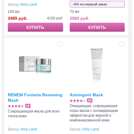
Бренд:
Holy Land
−5% на первый заказ
100 мл
70 мл
3485 руб.
2560 руб.
4100 руб.
КУПИТЬ
КУПИТЬ
RENEW Formula Renewing
Astringent Mask
Mask
24
Очищающая, сокращающая
19
поры маска с охлаждающим
Сокращающая маска для всех
эффектом для жирной и
типов кожи
комбинированной кожи
Бренд:
Holy Land
Бренд:
Holy Land