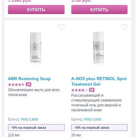
2380 руб.
1750 руб.
КУПИТЬ
КУПИТЬ
ABR Restoring Soap
A-NOX plus RETINOL Spot
Treatment Gel
16
Обновляющее мыло для всех
10
типов кожи
Рассасывающий и
стимулирующий заживление
точечный гель для жирной и
проблемной кожи
Бренд:
Holy Land
Бренд:
Holy Land
−5% на первый заказ
−5% на первый заказ
110 мл
20 мл