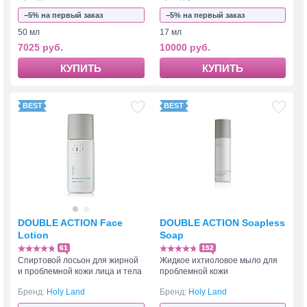
−5% на первый заказ
−5% на первый заказ
50 мл
17 мл
7025 руб.
10000 руб.
КУПИТЬ
КУПИТЬ
DOUBLE ACTION Face
DOUBLE ACTION Soapless
Lotion
Soap
61
152
Спиртовой лосьон для жирной
Жидкое ихтиоловое мыло для
и проблемной кожи лица и тела
проблемной кожи
Бренд:
Holy Land
Бренд:
Holy Land