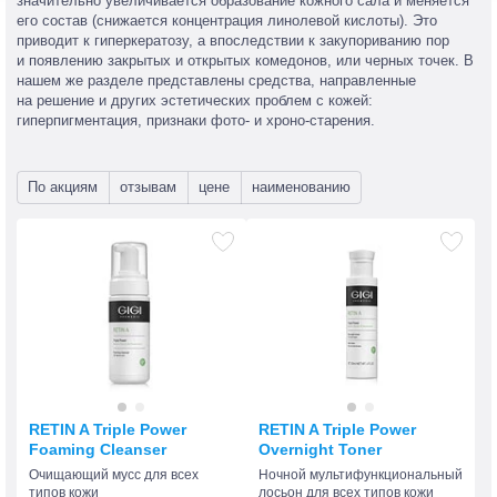
значительно увеличивается образование кожного сала и меняется
его состав (снижается концентрация линолевой кислоты). Это
приводит к гиперкератозу, а впоследствии к закупориванию пор
и появлению закрытых и открытых комедонов, или черных точек. В
нашем же разделе представлены средства, направленные
на решение и других эстетических проблем с кожей:
гиперпигментация, признаки фото- и хроно-старения.
По акциям
отзывам
цене
наименованию
RETIN A Triple Power
RETIN A Triple Power
Foaming Cleanser
Overnight Toner
Очищающий мусс для всех
Ночной мультифункциональный
типов кожи
лосьон для всех типов кожи