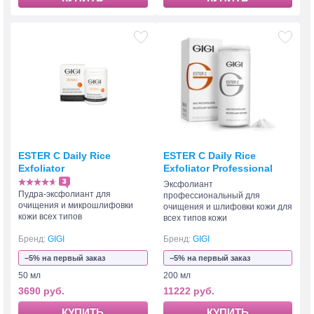
ESTER C Daily Rice
ESTER C Daily Rice
Exfoliator
Exfoliator Professional
3
Эксфолиант
Пудра-эксфолиант для
профессиональный для
очищения и микрошлифовки
очищения и шлифовки кожи для
кожи всех типов
всех типов кожи
Бренд:
GIGI
Бренд:
GIGI
−5% на первый заказ
−5% на первый заказ
50 мл
200 мл
3690 руб.
11222 руб.
КУПИТЬ
КУПИТЬ