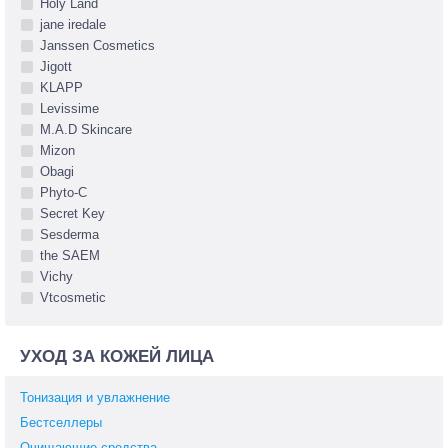
Holy Land
jane iredale
Janssen Cosmetics
Jigott
KLAPP
Levissime
M.A.D Skincare
Mizon
Obagi
Phyto-C
Secret Key
Sesderma
the SAEM
Vichy
Vtcosmetic
УХОД ЗА КОЖЕЙ ЛИЦА
Тонизация и увлажнение
Бестселлеры
Очищающие средства