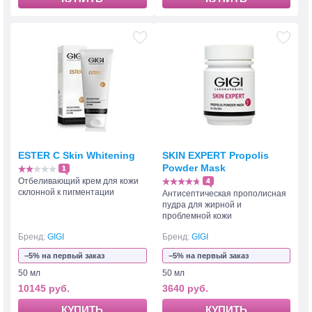
ESTER C Skin Whitening
SKIN EXPERT Propolis
Powder Mask
1
Отбеливающий крем для кожи
4
склонной к пигментации
Антисептическая прополисная
пудра для жирной и
проблемной кожи
Бренд:
GIGI
Бренд:
GIGI
−5% на первый заказ
−5% на первый заказ
50 мл
50 мл
10145 руб.
3640 руб.
КУПИТЬ
КУПИТЬ