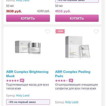
Бренд:
Holy Land
−5% на первый заказ
50 мл
50 мл
3638 руб.
4510 руб.
4280 руб.
КУПИТЬ
КУПИТЬ
-15%
ABR Complex Brightening
ABR Complex Peeling
Mask
Pads
60
10
Подтягивающая маска для всех
Отшелушивающие очищающие
типов кожи
салфетки для всех типов кожи
Бренд:
Holy Land
−5% на первый заказ
Бренд:
Holy Land