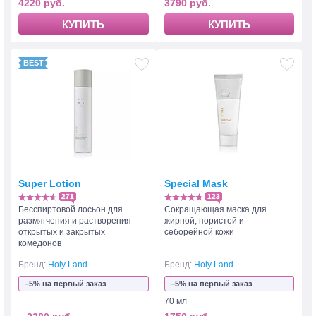
4220 руб.
3790 руб.
КУПИТЬ
КУПИТЬ
Super Lotion
Special Mask
271
123
Бесспиртовой лосьон для
Сокращающая маска для
размягчения и растворения
жирной, пористой и
открытых и закрытых
себорейной кожи
комедонов
Бренд:
Holy Land
Бренд:
Holy Land
−5% на первый заказ
−5% на первый заказ
70 мл