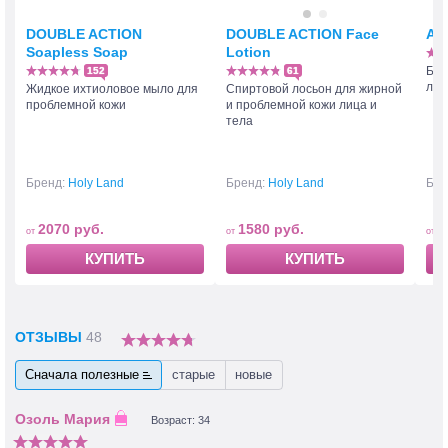
DOUBLE ACTION
DOUBLE ACTION Face
AZ
Soapless Soap
Lotion
Бес
152
61
лос
Жидкое ихтиоловое мыло для
Спиртовой лосьон для жирной
проблемной кожи
и проблемной кожи лица и
тела
Бренд:
Holy Land
Бренд:
Holy Land
Бре
2070 руб.
1580 руб.
1
КУПИТЬ
КУПИТЬ
ОТЗЫВЫ
48
Сначала полезные
старые
новые
Возраст: 34