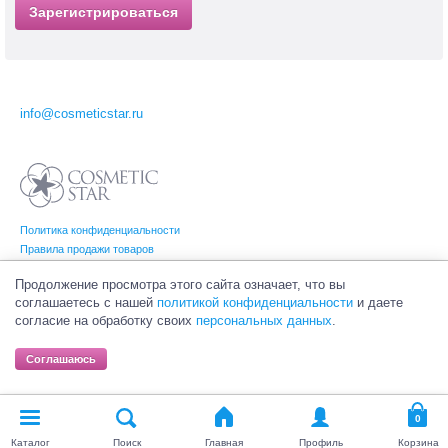
Зарегистрироваться
info@cosmeticstar.ru
Политика конфиденциальности
Правила продажи товаров
Согласие на обработку персональных данных
Продолжение просмотра этого сайта означает, что вы
соглашаетесь с нашей
политикой конфиденциальности
и даете
согласие на обработку своих
персональных данных
.
© Интернет-магазин профессиональной и салонной косметики Cosmetic Star
(Косметик Стар). Все права на товарные знаки принадлежат их законным
Соглашаюсь
владельцам.
Каталог
Поиск
Главная
Профиль
Корзина