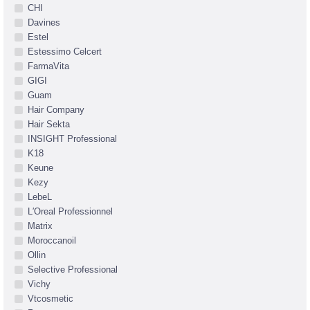
CHI
Davines
Estel
Estessimo Celcert
FarmaVita
GIGI
Guam
Hair Company
Hair Sekta
INSIGHT Professional
K18
Keune
Kezy
LebeL
L′Oreal Professionnel
Matrix
Moroccanoil
Ollin
Selective Professional
Vichy
Vtcosmetic