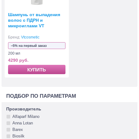
Шампунь от выпадения
волос с ПДРН и
микроиглами VT
Cosmetics PDRN Reedle
Shot Scalp Shampoo
Бренд:
Vtcosmetic
−5% на первый заказ
200 мл
4290 руб.
КУПИТЬ
ПОДБОР ПО ПАРАМЕТРАМ
Производитель
Alfaparf Milano
Anna Lotan
Barex
Biosilk