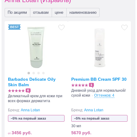
По акциям
отзывам
цене
наименованию
Barbados Delicate Oily
Premium BB Cream SPF 30
Skin Balm
1
Дневной уход для нормальной/
6
сухой кожи
Оттенков: 4
Деликатный крем для кожи при
всех формах дерматита
Бренд:
Anna Lotan
Бренд:
Anna Lotan
−5% на первый заказ
−5% на первый заказ
30 мл
3456 руб.
5670 руб.