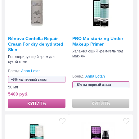
Rénova Centella Repair
PRO Moisturizing Under
Cream For dry dehydrated
Makeup Primer
Skin
Увлажняющий крем-гель под
макияж
Регенерирующий крем для
сухой кожи
Бренд:
Anna Lotan
Бренд:
Anna Lotan
−5% на первый заказ
−5% на первый заказ
50 мл
5400 руб.
—
КУПИТЬ
КУПИТЬ