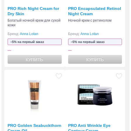
PRO Rich Night Cream for
PRO Encapsulated Retinol
Dry Skin
Night Cream
Богатый ночной крем для сухой
Ночной крем с ретинолом
кожи
Бренд:
Anna Lotan
Бренд:
Anna Lotan
−5% на первый заказ
−5% на первый заказ
—
—
КУПИТЬ
КУПИТЬ
PRO Golden Seabuckthorn
PRO Anti Wrinkle Eye
Cream-Oil
Contour Cream