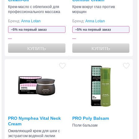
Крем-масло с облепихой для
Крем вокруг глаз против
профессионального массажа
морщин
Бренд:
Anna Lotan
Бренд:
Anna Lotan
−5% на первый заказ
−5% на первый заказ
—
—
КУПИТЬ
КУПИТЬ
PRO Nymphea Vital Neck
PRO Poly Balsam
Cream
Поли бальзам
Оживляющий крем для шеи с
экстрактом водяной лилии