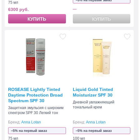
−5% на первый заказ
75 мл
6300 руб.
—
КУПИТЬ
КУПИТЬ
ROSEASE Lightly Tinted
Liquid Gold Tinted
Daytime Protection Broad
Moisturizer SPF 30
Spectrum SPF 30
Дневной увлажняющий
тональный крем
Защитная эмульсия с широким
спектром SPF 30 Легкий тон
Бренд:
Anna Lotan
Бренд:
Anna Lotan
−5% на первый заказ
−5% на первый заказ
75 мл
100 мл