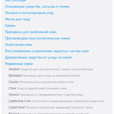
Бестселлеры
Очищающие средства, лосьоны и тоники
Пилинги и поспилинговый уход
Маски для лица
Кремы
Препараты для проблемной кожи
Противовозрастные косметические линии
Осветление кожи
Восстановление и укрепление защитных систем кожи
Декоративные средства по уходу за кожей
Фирменные серии
Alodem
Средства для чувствительной, тонкой, куперозной кожи
Barbados
Препараты для ухода за проблемной кожей
Classic
Оптимальный уход для кожи любого типа
Clear
Уход за жирной кожей склонной к акне
Greens
Препараты от преждевременного старения кожи
Lightening Care
Осветление и предотвращение гиперпигментации кожи
Liquid Gold
Питание и увлажнение увядающей кожи всех типов
Renova
Средства от преждевременного старения сухой кожи