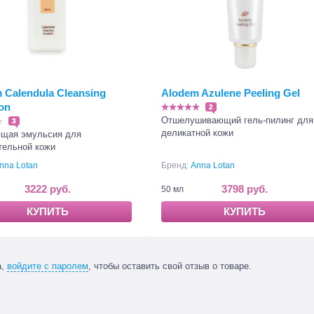
 Calendula Cleansing
Alodem Azulene Peeling Gel
on
2
Отшелушивающий гель-пилинг для
3
деликатной кожи
щая эмульсия для
тельной кожи
nna Lotan
Бренд:
Anna Lotan
3222 руб.
3798 руб.
50 мл
КУПИТЬ
КУПИТЬ
а,
войдите с паролем
, чтобы оставить свой отзыв о товаре.