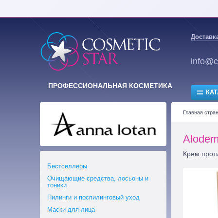
Доставка
info@c
ПРОФЕССИОНАЛЬНАЯ КОСМЕТИКА
КАТ
Главная стра
Alodem
Крем прот
Бестселлеры
Очищающие средства, лосьоны и
тоники
Пилинги и поспилинговый уход
Маски для лица