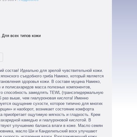
, Для всех типов кожи
й состав! Идеально для зрелой чувствительной кожи.
японского съедобного гриба Намеко, который является
ановления здоровья кожи. В составе муцина Намеко,
 и полисахаридов масса полезных компонентов,
его способность замедлять TEWL (трансэпидермальную
6 раз выше, чем гиалуроновая кислота! Именно
уется ощущение сухости, которое типично для многих
орщин» и наоборот, возникает состояние комфорта
жа приобретает ощутимую мягкость и гладкость. Крем
сахаридной камедью и гиалуроновой кислотой. В
ствуют улучшению баланса влаги в коже. Масло семян
повника, масло Ши и Канделильский воск улучшают
яя скорость испарения влаги. Разглаживающий кожу