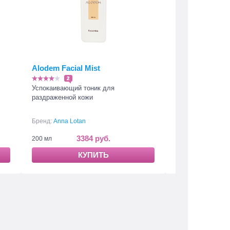
Alodem Facial Mist
New Age Contr
Beautifying Ni
2
Успокаивающий тоник для
4
раздраженной кожи
Восстанавливаю
возрастной кожи
Бренд:
Anna Lotan
Бренд:
Anna Lotan
3384 руб.
39
200 мл
50 мл
КУПИТЬ
К