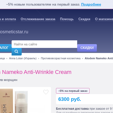
−5% новым пользователям на первый заказ.
Подробнее
 и оплата
Отслеживание заказа
Помощь
Скидки
О магазин
osmeticstar.ru
АЛОГ
СКИДКИ
ница
Anna Lotan (Израиль)
Противовозрастная косметика
Alodem Nameko Anti
 Nameko Anti-Wrinkle Cream
ив морщин
−5% на первый заказ
6300 руб.
Бесплатная доставка
при заказе от 9 
Для отдалённых регионов при заказе о