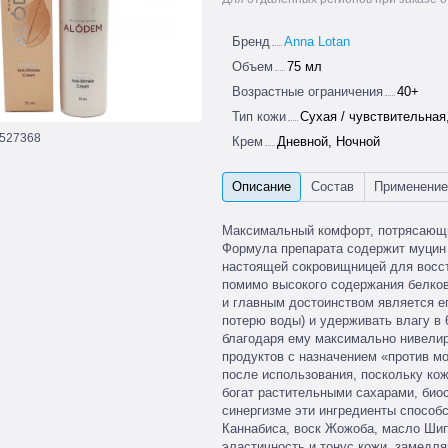
Бренд
Anna Lotan
Объем
75 мл
Возрастные ограничения
40+
Тип кожи
Сухая / чувствительная
527368
Крем
Дневной, Ночной
Максимальный комфорт, потрясающи
Формула препарата содержит муцин 
настоящей сокровищницей для восст
помимо высокого содержания белков
и главным достоинством является 
потерю воды) и удерживать влагу в 
благодаря ему максимально нивелир
продуктов с назначением «против м
после использования, поскольку ко
богат растительными сахарами, био
синергизме эти ингредиенты способ
Каннабиса, воск Жожоба, масло Ши
эластичность и тонус кожи, замедл