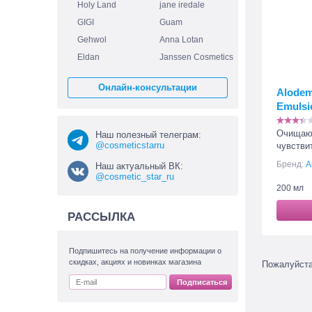
Holy Land
jane iredale
GIGI
Guam
Gehwol
Anna Lotan
Eldan
Janssen Cosmetics
Онлайн-консультации
Alodem
Emulsi
Очищаю
Наш полезный телеграм:
@cosmeticstarru
чувстви
Бренд:
A
Наш актуальный ВК:
@cosmetic_star_ru
200 мл
РАССЫЛКА
Подпишитесь на получение информации о
скидках, акциях и новинках магазина
Пожалуйст
Подписаться