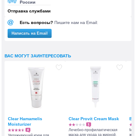
России
Отправка службами
Есть вопросы?
Пишите нам на Email:
Написать на Email
ВАС МОГУТ ЗАИНТЕРЕСОВАТЬ
Clear Hamamelis
Clear Provit Cream Mask
Ba
Moisturizer
1
Лечебно-профилактическая
Мас
4
маска для ухода за жирной,
жир
Увлажняющий крем для