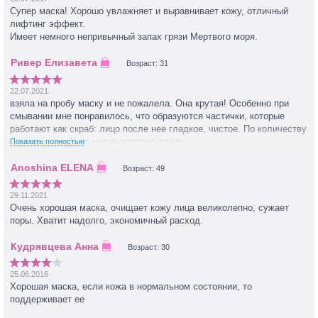
Супер маска! Хорошо увлажняет и выравнивает кожу, отличный
лифтинг эффект.
Имеет немного непривычный запах грязи Мертвого моря.
Возраст: 31
22.07.2021
взяла на пробу маску и не пожалела. Она крутая! Особенно при
смывании мне понравилось, что образуются частички, которые
работают как скраб: лицо после нее гладкое, чистое. По количеству
- думаю хватит на месяц-полтора точно.
Показать полностью
Возраст: 49
29.11.2021
Очень хорошая маска, очищает кожу лица великолепно, сужает
поры. Хватит надолго, экономичный расход.
Возраст: 30
25.06.2016
Хорошая маска, если кожа в нормальном состоянии, то
поддерживает ее