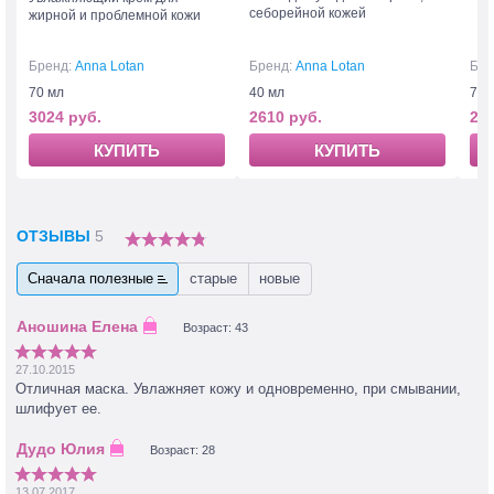
себорейной кожей
жирной и проблемной кожи
Бренд:
Anna Lotan
Бренд:
Anna Lotan
Бре
70 мл
40 мл
75 
3024 руб.
2610 руб.
289
КУПИТЬ
КУПИТЬ
ОТЗЫВЫ
5
Сначала полезные
старые
новые
Возраст: 43
27.10.2015
Отличная маска. Увлажняет кожу и одновременно, при смывании,
шлифует ее.
Возраст: 28
13.07.2017