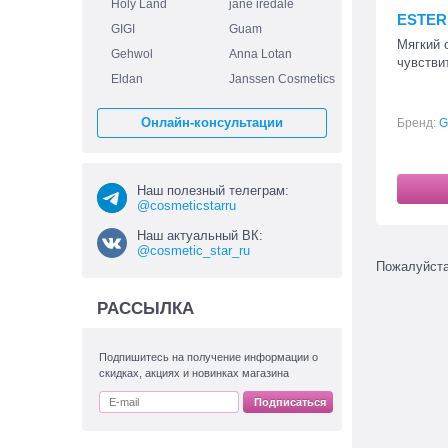
Holy Land
jane iredale
ESTER 
GIGI
Guam
Мягкий 
Gehwol
Anna Lotan
чувстви
Eldan
Janssen Cosmetics
Онлайн-консультации
Бренд:
G
Наш полезный телеграм:
@cosmeticstarru
Наш актуальный ВК:
@cosmetic_star_ru
Пожалуйст
РАССЫЛКА
Подпишитесь на получение информации о
скидках, акциях и новинках магазина
Подписаться