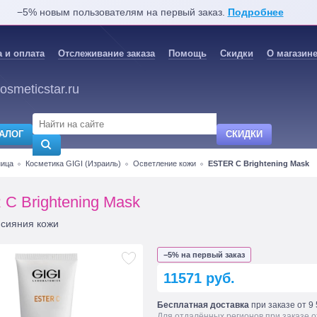
−5% новым пользователям на первый заказ.
Подробнее
 и оплата
Отслеживание заказа
Помощь
Скидки
О магазин
osmeticstar.ru
АЛОГ
СКИДКИ
ница
Косметика GIGI (Израиль)
Осветление кожи
ESTER C Brightening Mask
C Brightening Mask
 сияния кожи
−5% на первый заказ
11571 руб.
Бесплатная доставка
при заказе от 9 
Для отдалённых регионов при заказе о