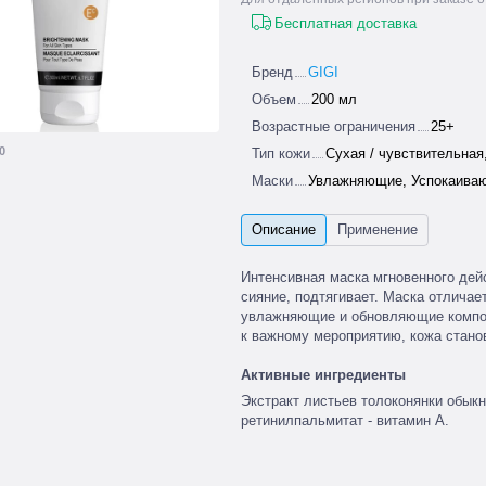
Бесплатная доставка
Бренд
GIGI
Объем
200 мл
Возрастные ограничения
25+
0
Тип кожи
Сухая / чувствительная
Маски
Увлажняющие, Успокаива
Интенсивная маска мгновенного дей
сияние, подтягивает. Маска отлича
увлажняющие и обновляющие компон
к важному мероприятию, кожа стано
Активные ингредиенты
Экстракт листьев толоконянки обыкн
ретинилпальмитат - витамин А.