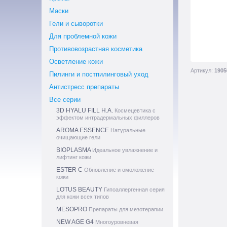
Маски
Гели и сыворотки
Для проблемной кожи
Противовозрастная косметика
Осветление кожи
Артикул:
1905
Пилинги и постпилинговый уход
Антистресс препараты
Все серии
3D HYALU FILL H.A.
Космецевтика с
эффектом интрадермальных филлеров
AROMA ESSENCE
Натуральные
очищающие гели
BIOPLASMA
Идеальное увлажнение и
лифтинг кожи
ESTER C
Обновление и омоложение
кожи
LOTUS BEAUTY
Гипоаллергенная серия
для кожи всех типов
MESOPRO
Препараты для мезотерапии
NEW AGE G4
Многоуровневая