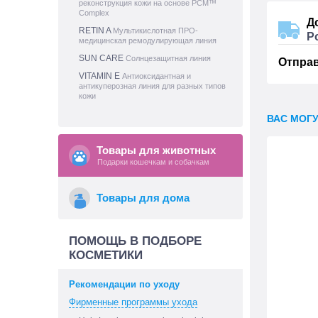
реконструкция кожи на основе PCM™
Complex
Д
RETIN A
Мультикислотная ПРО-
Р
медицинская ремодулирующая линия
SUN CARE
Солнцезащитная линия
Отпра
VITAMIN E
Антиоксидантная и
антикуперозная линия для разных типов
кожи
ВАС МОГ
Товары для животных
Подарки кошечкам и собачкам
Товары для дома
ПОМОЩЬ В ПОДБОРЕ
КОСМЕТИКИ
Рекомендации по уходу
Фирменные программы ухода