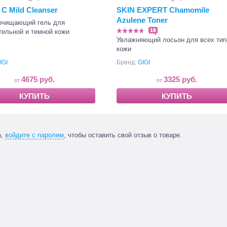
C Mild Cleanser
SKIN EXPERT Chamomile
Azulene Toner
очищающий гель для
18
тельной и темной кожи
Увлажняющий лосьон для всех тип
кожи
IGI
Бренд:
GIGI
4675 руб.
3325 руб.
КУПИТЬ
КУПИТЬ
а,
войдите с паролем
, чтобы оставить свой отзыв о товаре.