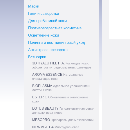
Маски
Гели и сыворотки
Для проблемной кожи
Противовозрастная косметика
Осветление кожи
Пилинги и постпилинговый уход
Антистресс препараты
Все серии
3D HYALU FILL H.A.
Космецевтика с
эффектом интрадермальных филлеров
AROMA ESSENCE
Натуральные
очищающие гели
BIOPLASMA
Идеальное увлажнение и
лифтинг кожи
ESTER C
Обновление и омоложение
кожи
LOTUS BEAUTY
Гипоаллергенная серия
для кожи всех типов
MESOPRO
Препараты для мезотерапии
NEW AGE G4
Многоуровневая