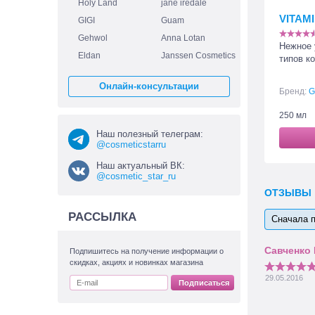
Holy Land
jane iredale
VITAMI
GIGI
Guam
Gehwol
Anna Lotan
Нежное 
Eldan
Janssen Cosmetics
типов к
Онлайн-консультации
Бренд:
G
250 мл
Наш полезный телеграм:
@cosmeticstarru
Наш актуальный ВК:
@cosmetic_star_ru
ОТЗЫВЫ
РАССЫЛКА
Сначала 
Подпишитесь на получение информации о
скидках, акциях и новинках магазина
29.05.2016
Подписаться