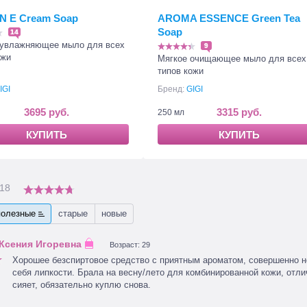
N E Cream Soap
AROMA ESSENCE Green Tea
Soap
14
увлажняющее мыло для всех
9
ожи
Мягкое очищающее мыло для всех
типов кожи
IGI
Бренд:
GIGI
3695 руб.
3315 руб.
250 мл
КУПИТЬ
КУПИТЬ
18
полезные
старые
новые
Возраст: 29
Хорошее безспиртовое средство с приятным ароматом, совершенно не
себя липкости. Брала на весну/лето для комбинированной кожи, отли
сияет, обязательно куплю снова.