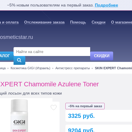
−5% новым пользователям на первый заказ.
Подробнее
 и оплата
Отслеживание заказа
Помощь
Скидки
О магазин
osmeticstar.ru
АЛОГ
СКИДКИ
ница
Косметика GIGI (Израиль)
Антистресс препараты
SKIN EXPERT Chamomil
XPERT Chamomile Azulene Toner
ий лосьон для всех типов кожи
−5% на первый заказ
3325 руб.
9204 руб.