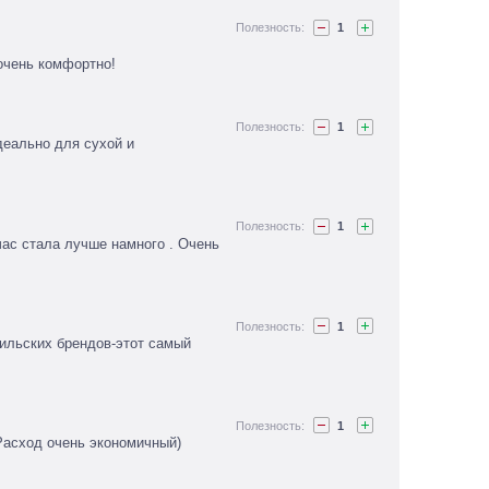
1
 очень комфортно!
1
деально для сухой и
1
час стала лучше намного . Очень
1
льских брендов-этот самый
1
Расход очень экономичный)