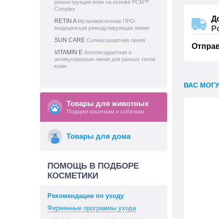
реконструкция кожи на основе PCM™
Complex
Д
RETIN A
Мультикислотная ПРО-
Р
медицинская ремодулирующая линия
SUN CARE
Солнцезащитная линия
Отпра
VITAMIN E
Антиоксидантная и
антикуперозная линия для разных типов
кожи
ВАС МОГ
Товары для животных
Подарки кошечкам и собачкам
Товары для дома
ПОМОЩЬ В ПОДБОРЕ
КОСМЕТИКИ
Рекомендации по уходу
Фирменные программы ухода