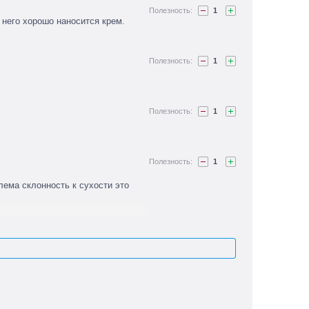
1
него хорошо наносится крем.
1
1
1
лема склонность к сухости это