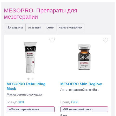
MESOPRO. Препараты для
мезотерапии
По акциям
отзывам
цене
наименованию
MESOPRO Rebuilding
MESOPRO Skin Reglow
Mask
Антивозрастной коктейль
Маска регенерирующая
Бренд:
GIGI
Бренд:
GIGI
−5% на первый заказ
−5% на первый заказ
5 мл