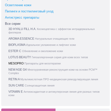
Осветление кожи
Пилинги и постпилинговый уход
Антистресс препараты
Все серии
3D HYALU FILL H.A.
Космецевтика с эффектом интрадермальных
филлеров
AROMA ESSENCE
Натуральные очищающие гели
BIOPLASMA
Идеальное увлажнение и лифтинг кожи
ESTER C
Обновление и омоложение кожи
LOTUS BEAUTY
Гипоаллергенная серия для кожи всех типов
MESOPRO
Препараты для мезотерапии
NEW AGE G4
Многоуровневая реконструкция кожи на основе PCM™
Complex
RETIN A
Мультикислотная ПРО-медицинская ремодулирующая линия
SUN CARE
Солнцезащитная линия
VITAMIN E
Антиоксидантная и антикуперозная линия для разных типов
кожи