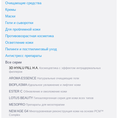
Очищающие средства
Кремы
Маски
Гели и сыворотки
Для проблемной кожи
Противовозрастная косметика
Осветление кожи
Пилинги и постпилинговый уход
Антистресс препараты
Все серии
3D HYALU FILL H.A.
Космецевтика с эффектом интрадермальных
филлеров
AROMA ESSENCE
Натуральные очищающие гели
BIOPLASMA
Идеальное увлажнение и лифтинг кожи
ESTER C
Обновление и омоложение кожи
LOTUS BEAUTY
Гипоаллергенная серия для кожи всех типов
MESOPRO
Препараты для мезотерапии
NEW AGE G4
Многоуровневая реконструкция кожи на основе PCM™
Complex