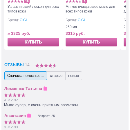
18
9
Увлажняющий лосьон для всех
Мягкое очищающее мыло для
Неж
типов кожи
всех типов кожи
для
Бренд:
GIGI
Бренд:
GIGI
Бре
250 мл
250
3325 руб.
3315 руб.
331
КУПИТЬ
КУПИТЬ
ОТЗЫВЫ
14
Сначала полезные
старые
новые
3.03.2012
Мыло супер, с очень приятным ароматом
Возраст: 25
4.05.2014