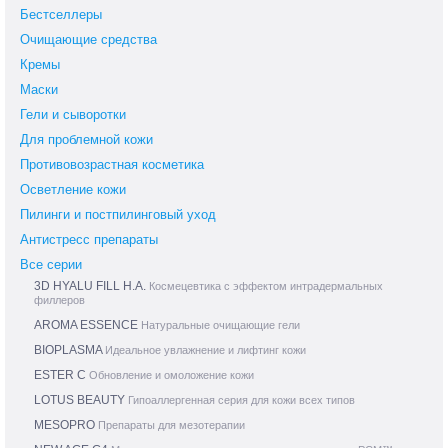
Бестселлеры
Очищающие средства
Кремы
Маски
Гели и сыворотки
Для проблемной кожи
Противовозрастная косметика
Осветление кожи
Пилинги и постпилинговый уход
Антистресс препараты
Все серии
3D HYALU FILL H.A.
Космецевтика с эффектом интрадермальных
филлеров
AROMA ESSENCE
Натуральные очищающие гели
BIOPLASMA
Идеальное увлажнение и лифтинг кожи
ESTER C
Обновление и омоложение кожи
LOTUS BEAUTY
Гипоаллергенная серия для кожи всех типов
MESOPRO
Препараты для мезотерапии