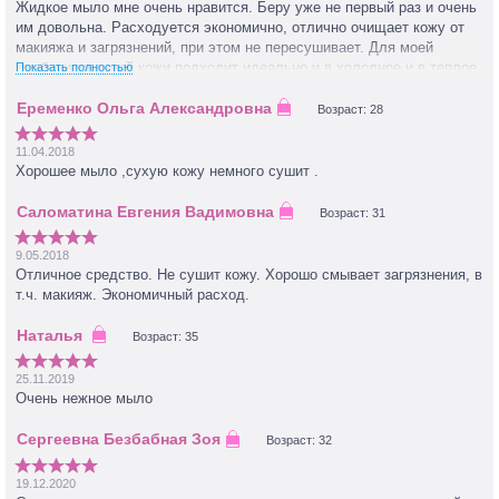
Жидкое мыло мне очень нравится. Беру уже не первый раз и очень
им довольна. Расходуется экономично, отлично очищает кожу от
макияжа и загрязнений, при этом не пересушивает. Для моей
комбинированной кожи подходит идеально и в холодное и в теплое
Показать полностью
время года.
Возраст: 28
11.04.2018
Хорошее мыло ,сухую кожу немного сушит .
Возраст: 31
9.05.2018
Отличное средство. Не сушит кожу. Хорошо смывает загрязнения, в
т.ч. макияж. Экономичный расход.
Возраст: 35
25.11.2019
Очень нежное мыло
Возраст: 32
19.12.2020