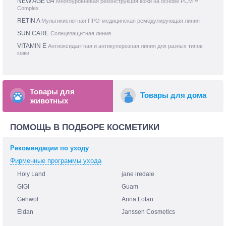
NEW AGE G4
Многоуровневая реконструкция кожи на основе PCM™
Complex
RETIN A
Мультикислотная ПРО-медицинская ремодулирующая линия
SUN CARE
Солнцезащитная линия
VITAMIN E
Антиоксидантная и антикуперозная линия для разных типов
кожи
Товары для
Товары для дома
животных
ПОМОЩЬ В ПОДБОРЕ КОСМЕТИКИ
Рекомендации по уходу
Фирменные программы ухода
Holy Land
jane iredale
GIGI
Guam
Gehwol
Anna Lotan
Eldan
Janssen Cosmetics