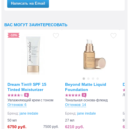
Написать на Email
ВАС МОГУТ ЗАИНТЕРЕСОВАТЬ
-10%
Dream Tint® SPF 15
Beyond Matte Liquid
D2
Tinted Moisturizer
Foundation
Лос
6
3
Увлажняющий крем с тоном
Тональная основа-флюид
Оттенков: 6
Оттенков: 14
Бренд:
jane iredale
Бренд:
jane iredale
Бре
50 мл
27 мл
90 
6750 руб.
6210 руб.
680
7500 руб.