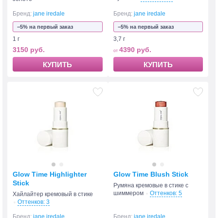
Бренд:
jane iredale
Бренд:
jane iredale
−5% на первый заказ
−5% на первый заказ
1 г
3,7 г
3150 руб.
4390 руб.
КУПИТЬ
КУПИТЬ
Glow Time Highlighter
Glow Time Blush Stick
Stick
Румяна кремовые в стике с
шиммером
Оттенков: 5
Хайлайтер кремовый в стике
Оттенков: 3
Бренд:
jane iredale
Бренд:
jane iredale