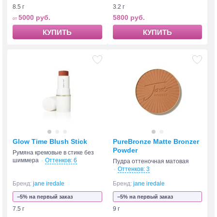
8.5 г
3.2 г
5000 руб.
5800 руб.
КУПИТЬ
КУПИТЬ
Glow Time Blush Stick
PureBronze Matte Bronzer
Powder
Румяна кремовые в стике без
шиммера
Оттенков: 6
Пудра оттеночная матовая
Оттенков: 3
Бренд:
jane iredale
Бренд:
jane iredale
−5% на первый заказ
−5% на первый заказ
7.5 г
9 г