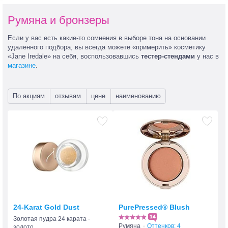
Румяна и бронзеры
Если у вас есть
какие-то
сомнения в выборе тона на основании
удаленного подбора, вы всегда можете «примерить» косметику
«Jane Iredale» на себя, воспользовавшись
тестер-стендами
у нас в
магазине
.
По акциям
отзывам
цене
наименованию
24-Karat Gold Dust
PurePressed® Blush
14
Золотая пудра 24 карата -
Румяна
Оттенков: 4
золото