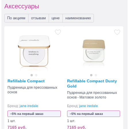
Аксессуары
По акциям
отзывам
цене
наименованию
Refillable Compact
Refillable Compact Dusty
Gold
Пудреница для прессованных
основ
Пудреница для прессованных
основ - Матовое золото
Бренд:
jane iredale
Бренд:
jane iredale
−5% на первый заказ
−5% на первый заказ
1 шт.
1 шт.
7165 руб.
7165 руб.