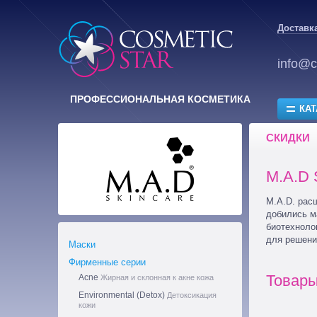
Доставка
info@c
ПРОФЕССИОНАЛЬНАЯ КОСМЕТИКА
КАТ
СКИДКИ
M.A.D 
M.A.D. рас
добились м
биотехноло
для решени
Маски
Фирменные серии
Товары
Аcne
Жирная и склонная к акне кожа
Environmental (Detox)
Детоксикация
кожи