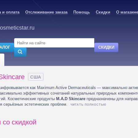
 и оплата
Отслеживание заказа
Помощь
Скидки
О магазин
osmeticstar.ru
АЛОГ
СКИДКИ
Skincare
США
шифровывается как Maximum Active Dermaceuticals — максимально актив
аксимально эффективных сочетаний натуральных природных компоненто
гий. Косметические продукты
M.A.D Skincare
предназначены для направ
я серьёзных эстетических проблем.
 со скидкой