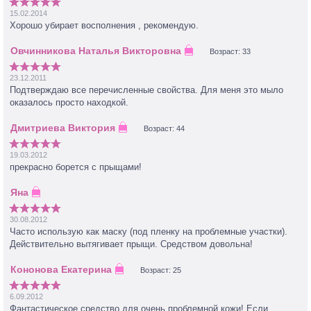
очень быстро проходит. Даже в салоне перед чисткой косметолог
15.02.2014
так делал. Закажу ли еще раз-однозначно да.
Хорошо убирает восполнения , рекомендую.
Возраст: 33
23.12.2011
Подтверждаю все перечисленные свойства. Для меня это мыло
оказалось просто находкой.
Возраст: 44
19.03.2012
прекрасно борется с прыщами!
30.08.2012
Часто использую как маску (под пленку на проблемные участки).
Действительно вытягивает прыщи. Средством довольна!
Возраст: 25
6.09.2012
Фантастическое средство для очень проблемной кожи! Если