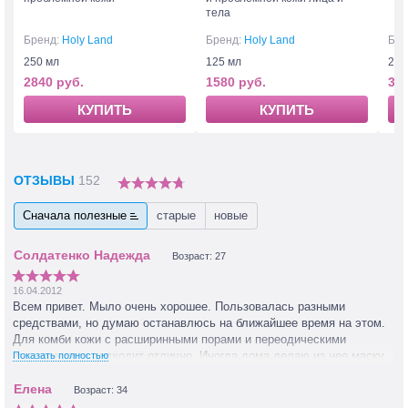
тела
Бренд:
Holy Land
Бренд:
Holy Land
Бре
250 мл
125 мл
250
2840 руб.
1580 руб.
347
КУПИТЬ
КУПИТЬ
ОТЗЫВЫ
152
Сначала полезные
старые
новые
Возраст: 27
16.04.2012
Всем привет. Мыло очень хорошее. Пользовалась разными
средствами, но думаю останавлюсь на ближайшее время на этом.
Для комби кожи с расширинными порами и переодическими
высыпаниями подходит отлично. Иногда дома делаю из нее маску.
Показать полностью
Нужно только нанести толстым слоем средство на влажное лицо и
накрыть его 2мя слоями пленки. Держать 10-15 мин, далее смыть и
Возраст: 34
нанести крем. Отличная паровая банька для кожи, послее нее все