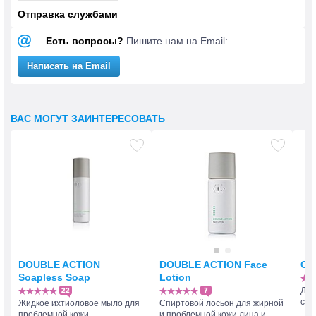
Отправка службами
Есть вопросы?
Пишите нам на Email:
Написать на Email
ВАС МОГУТ ЗАИНТЕРЕСОВАТЬ
DOUBLE ACTION
DOUBLE ACTION Face
C 
Soapless Soap
Lotion
Дел
22
7
сре
Жидкое ихтиоловое мыло для
Спиртовой лосьон для жирной
проблемной кожи
и проблемной кожи лица и