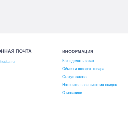
ОННАЯ ПОЧТА
ИНФОРМАЦИЯ
Как сделать заказ
icstar.ru
Обмен и возврат товара
Статус заказа
Накопительная система скидок
О магазине
Отзывы покупателей
 и салонной косметики Cosmetic Star (Косметик Стар). Все права на товарные знаки