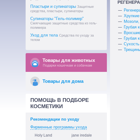
РЕГЕНЕРА
Пластыри и супинаторы
Защитные
Регенер
средства, пластыри, супинаторы
Хрупкие
Супинаторы "Гель-полимер"
Мозоли,
Смягчающие защитные средства из гель-
Грубая к
полимера
Вросшие
Уход для тела
Средства по уходу за
Грубая 
телом
Сухость
Трещины
Товары для животных
Подарки кошечкам и собачкам
Товары для дома
ПОМОЩЬ В ПОДБОРЕ
КОСМЕТИКИ
Рекомендации по уходу
Фирменные программы ухода
Holy Land
jane iredale