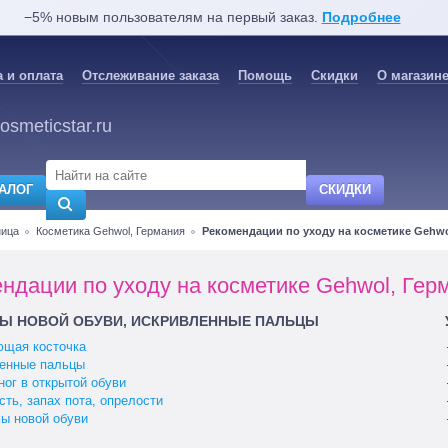
−5% новым пользователям на первый заказ.
Подробнее
 и оплата
Отслеживание заказа
Помощь
Скидки
О магазин
osmeticstar.ru
АЛОГ
СКИДКИ
ница
Косметика Gehwol, Германия
Рекомендации по уходу на косметике Gehwo
ндации по уходу на косметике Gehwol, Гер
Ы НОВОЙ ОБУВИ, ИСКРИВЛЕННЫЕ ПАЛЬЦЫ
щая косточка
енные пальцы
ног в открытой обуви
сть, запах пота, опрелости
ы новой обуви