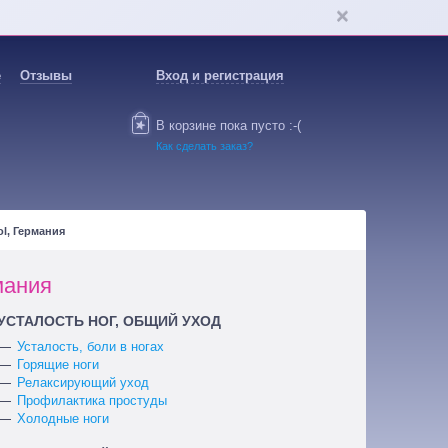
е
Отзывы
Вход и регистрация
В корзине пока пусто :-(
Как сделать заказ?
l, Германия
мания
УСТАЛОСТЬ НОГ, ОБЩИЙ УХОД
Усталость, боли в ногах
Горящие ноги
Релаксирующий уход
Профилактика простуды
Холодные ноги