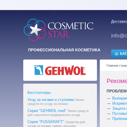
Доставка
info@c
ПРОФЕССИОНАЛЬНАЯ КОСМЕТИКА
КАТ
Главная стра
Рекоме
ПРОБЛЕМ
Бестселлеры
Выпираю
Уход за ногами и ступнями
Линии
Искривл
средств по уходу за ногами
Защита 
Серия "GEHWOL med"
Линия средств
Потливо
для серьезного медицинского ухода
Проблем
Серия "FUSSKRAFT"
Средства для
ухода за ногами, крема, лосьоны