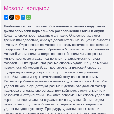
Мозоли, волдыри
Наиболее частая причина образования мозолей - нарушение
физиологически нормального расположения стопы в обуви.
Кожа человека несет защитные функции. Она сопротивляется
трению или давлению, образуя дополнительные защитные выросты
- мозоли. Образование их можно протекать незаметно, без болевых
синдромов. Так, например, образуется большинство межпальцевых
мозолей или мозоли на подошве стопы. Мозоли бывают разные -
мягкие, корневые и даже под ногтями. В зависимости от вида
мозолей - к ним применяют разные способы удаления. Для мягкой
поверхностной мозоли будет достаточно аппликаций средств,
содержащих салициловую кислоту (пластыри, специальные
настойки, пасты и т.д..), смягчающей кожу ванночки и пемзы.
Решение проблемы корневой мозоли - в удалении корня. Способы
удаления корня существуют разные и делать это должен мастер
педикюра в специально оснащенном кабинете, стерильными или
разовыми инструментами. Наиболее современный способ удаления
корня - высверливание специальными насадками. Эта методика
гарантирует отсутствие болевых ощущений и риска задеть при
удалении здоровую кожу. Процедуру удаления корня мозоли
скорей всего придется несколько раз повторить. С каждым разом