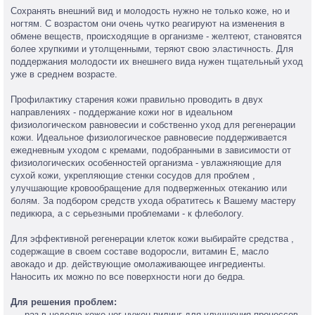
Сохранять внешний вид и молодость нужно не только коже, но и
ногтям. С возрастом они очень чутко реагируют на изменения в
обмене веществ, происходящие в организме - желтеют, становятся
более хрупкими и утолщенными, теряют свою эластичность. Для
поддержания молодости их внешнего вида нужен тщательный уход
уже в среднем возрасте.
Профилактику старения кожи правильно проводить в двух
направлениях - поддержание кожи ног в идеальном
физиологическом равновесии и собственно уход для регенерации
кожи. Идеальное физиологическое равновесие поддерживается
ежедневным уходом с кремами, подобранными в зависимости от
физиологических особенностей организма - увлажняющие для
сухой кожи, укрепляющие стенки сосудов для проблем ,
улучшающие кровообращение для подверженных отеканию или
болям. За подбором средств ухода обратитесь к Вашему мастеру
педикюра, а с серьезными проблемами - к флебологу.
Для эффективной регенерации клеток кожи выбирайте средства ,
содержащие в своем составе водоросли, витамин Е, масло
авокадо и др. действующие омолаживающее ингредиенты.
Наносить их можно по все поверхности ноги до бедра.
Для решения проблем:
раз в неделю коже ног нужен пилинг для улучшения процессов