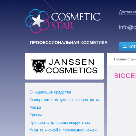
Доставка
info@c
ПРОФЕССИОНАЛЬНАЯ КОСМЕТИКА
КАТ
Главная стра
BIOCE
Очищающие средства
Сыворотки и ампульные концентраты
Маски
Кремы
Препараты для зоны вокруг глаз
Уход за жирной и проблемной кожей