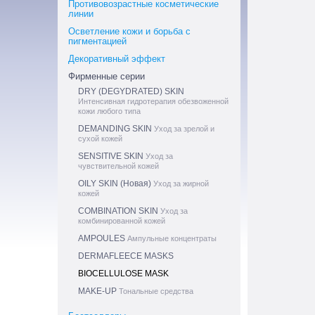
Противовозрастные косметические
линии
Осветление кожи и борьба с
пигментацией
Декоративный эффект
Фирменные серии
DRY (DEGYDRATED) SKIN
Интенсивная гидротерапия обезвоженной
кожи любого типа
DEMANDING SKIN
Уход за зрелой и
сухой кожей
SENSITIVE SKIN
Уход за
чувствительной кожей
OILY SKIN (Новая)
Уход за жирной
кожей
COMBINATION SKIN
Уход за
комбинированной кожей
AMPOULES
Ампульные концентраты
DERMAFLEECE MASKS
BIOCELLULOSE MASK
MAKE-UP
Тональные средства