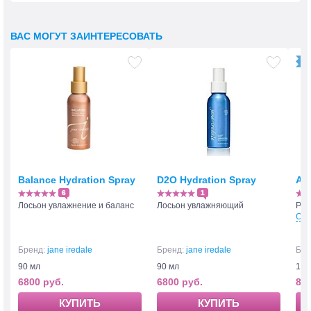
ВАС МОГУТ ЗАИНТЕРЕСОВАТЬ
Balance Hydration Spray
D2O Hydration Spray
Am
6
1
Лосьон увлажнение и баланс
Лосьон увлажняющий
Рас
Отт
Бренд:
jane iredale
Бренд:
jane iredale
Бре
90 мл
90 мл
10,5
6800 руб.
6800 руб.
820
КУПИТЬ
КУПИТЬ