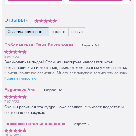
ОТЗЫВЫ
4
Сначала полезные
старые
новые
Возраст: 53
8.05.2023
Великолепная пудра! Отлично маскирует недостатки кожи,
покраснениях и пигментации, придаёт коже ровный ухоженный вид
и очень приятное свечение. Много лет покупаю только эту основу.
К сожалению; сейчас цена стала запредельно высокой.
Показать полностью
Возраст: 42
7.07.2023
Очень нравиться эта пудра, кожа гладкая, скрывает недостатки,
постоянно ее покупаю.
Возраст: 53
19.09.2023