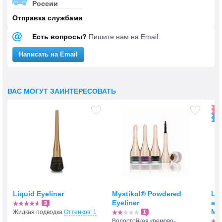
России
Отправка службами
Есть вопросы?
Пишите нам на Email:
Написать на Email
ВАС МОГУТ ЗАИНТЕРЕСОВАТЬ
-1
Liquid Eyeliner
Mystikol® Powdered
Lo
Eyeliner
an
3
Ma
Жидкая подводка
Оттенков: 1
1
Водостойкая кремово-