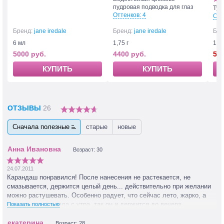
пудровая подводка для глаз
Туш
Оттенков: 4
Отт
Бренд:
jane iredale
Бренд:
jane iredale
Бре
6 мл
1,75 г
12 г
5000 руб.
4400 руб.
549
КУПИТЬ
КУПИТЬ
ОТЗЫВЫ
26
Сначала полезные
старые
новые
Возраст: 30
24.07.2011
Карандаш понравился! После нанесения не растекается, не
смазывается, держится целый день... действительно при желании
можно растушевать. Особенно радует, что сейчас лето, жарко, а
макияж как сделала с утра, так он и держится до вечера.
Показать полностью
Возраст: 28