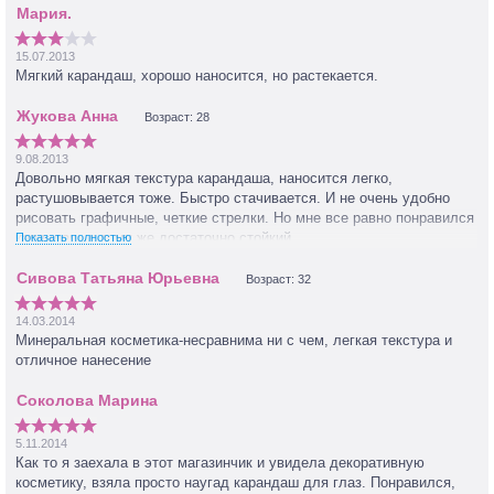
15.07.2013
Мягкий карандаш, хорошо наносится, но растекается.
Возраст: 28
9.08.2013
Довольно мягкая текстура карандаша, наносится легко,
растушовывается тоже. Быстро стачивается. И не очень удобно
рисовать графичные, четкие стрелки. Но мне все равно понравился
карандаш, к тому же достаточно стойкий.
Показать полностью
Возраст: 32
14.03.2014
Минеральная косметика-несравнима ни с чем, легкая текстура и
отличное нанесение
5.11.2014
Как то я заехала в этот магазинчик и увидела декоративную
косметику, взяла просто наугад карандаш для глаз. Понравился,