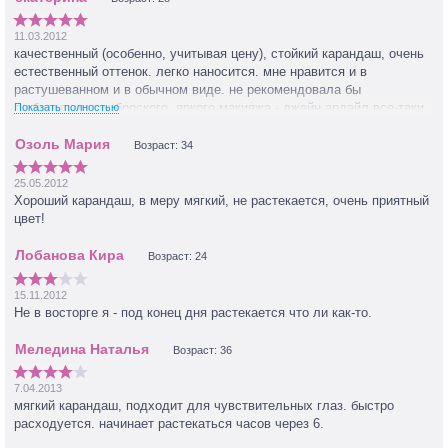
11.03.2012
качественный (особенно, учитывая цену), стойкий карандаш, очень
естественный оттенок. легко наносится. мне нравится и в
растушеванном и в обычном виде. не рекомендовала бы
любительницам броского, яркого макияжа - джейн ардэйл все-таки
Показать полностью
действительно преимущенственно для естественного макияжа.
Возраст: 34
25.05.2012
Хороший карандаш, в меру мягкий, не растекается, очень приятный
цвет!
Возраст: 24
15.11.2012
Не в восторге я - под конец дня растекается что ли как-то.
Возраст: 36
7.04.2013
мягкий карандаш, подходит для чувствительных глаз. быстро
расходуется. начинает растекаться часов через 6.