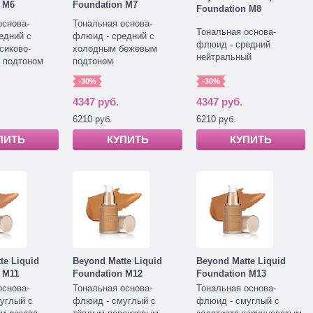
 M6
Foundation M7
Foundation M8
основа-
Тональная основа-
Тональная основа-
едний с
флюид - средний с
флюид - средний
сиково-
холодным бежевым
нейтральный
 подтоном
подтоном
-30%
-30%
4347 руб.
4347 руб.
6210 руб.
6210 руб.
ПИТЬ
КУПИТЬ
КУПИТЬ
te Liquid
Beyond Matte Liquid
Beyond Matte Liquid
 M11
Foundation M12
Foundation M13
основа-
Тональная основа-
Тональная основа-
углый с
флюид - смуглый с
флюид - смуглый с