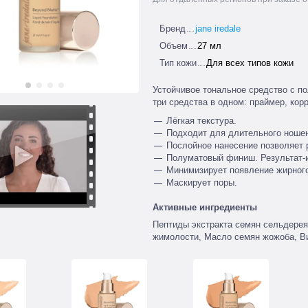
Бренд
jane iredale
Объем
27 мл
Тип кожи
Для всех типов кожи
Устойчивое тональное средство с п
три средства в одном: праймер, кор
Лёгкая текстура.
Подходит для длительного ноше
Послойное нанесение позволяет р
Полуматовый финиш. Результат-
Минимизирует появление жирного
Маскирует поры.
Активные ингредиенты
Пептиды экстракта семян сельдерея,
жимолости, Масло семян жожоба, В