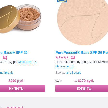
g Base® SPF 20
PurePressed® Base SPF 20 Refi
26
82
атая пудра
Оттенков: 15
Прессованная пудра (сменный блок
Оттенков: 15
ane iredale
Бренд:
jane iredale
8200 руб.
6370 руб.
9,9 г
КУПИТЬ
КУПИТЬ
3