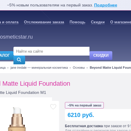
−5% новым пользователям на первый заказ.
Подробнее
 и оплата
Отслеживание заказа
Помощь
Скидки
О магазин
osmeticstar.ru
АЛОГ
СКИДКИ
ница
jane iredale — минеральная косметика
Основы
Beyond Matte Liquid Foun
 Matte Liquid Foundation
te Liquid Foundation M1
−5% на первый заказ
6210 руб.
Бесплатная доставка
при заказе от 9 
Для отдалённых регионов при заказе о