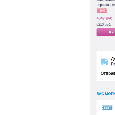
нейтральны
персиковым
-30%
4347 руб.
6210 руб.
КУ
Д
Р
Отпра
ВАС МОГ