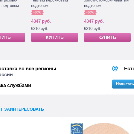
м розово-
тёплым персиковым
золотисто-коричневатым
 подтоном
подтоном
подтоном
-30%
-30%
4347 руб.
4347 руб.
6210 руб.
6210 руб.
ПИТЬ
КУПИТЬ
КУПИТЬ
оставка во все регионы
Ест
оссии
Написать
вка службами
УТ ЗАИНТЕРЕСОВАТЬ