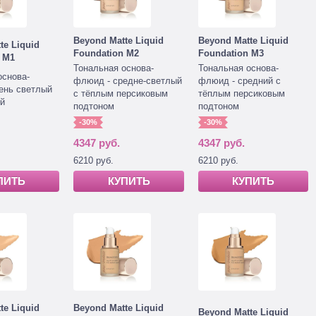
Beyond Matte Liquid
Beyond Matte Liquid
te Liquid
Foundation M2
Foundation M3
 M1
Тональная основа-
Тональная основа-
основа-
флюид - средне-светлый
флюид - средний с
ень светлый
с тёплым персиковым
тёплым персиковым
й
подтоном
подтоном
-30%
-30%
4347 руб.
4347 руб.
6210 руб.
6210 руб.
ПИТЬ
КУПИТЬ
КУПИТЬ
te Liquid
Beyond Matte Liquid
Beyond Matte Liquid