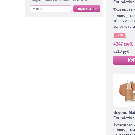
скидках, акциях и новинках магазина
Foundation
Подписаться
Тональная 
флюид - ср
тёплым пер
золотистым
-30%
4347 руб.
6210 руб.
КУ
Beyond Mat
Foundation
Тональная 
флюид - см