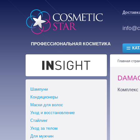
Доставка
info@c
ПРОФЕССИОНАЛЬНАЯ КОСМЕТИКА
КАТ
Главная стра
DAMAG
Шампуни
Комплекс 
Кондиционеры
Маски для волос
Уход и восстановление
Стайлинг
Уход за телом
Для мужчин