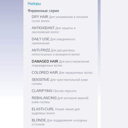
Наборы
Фирменные серии
DRY HAIR
Для увлажнения и питания
сухих волос
ANTIOXIDANT
Для защиты и
омоложения волос
DAILY USE
Для ежедневного
применения
ANTI-FRIZZ
Для дисциплины
непослушных и вьющихся волос
DAMAGED HAIR
Для восстановления
поврежденных волос
COLORED HAIR
Для окрашенных волос
SENSITIVE
Для чувствительной кожи
головы
CLARIFYING
Против перхоти
REBALANCING
Для контроля жирной
кожи головы
ELASTI-CURL
Новая линия для
кудрявых волос
BLONDE
Для поддержания холодных
оттенков