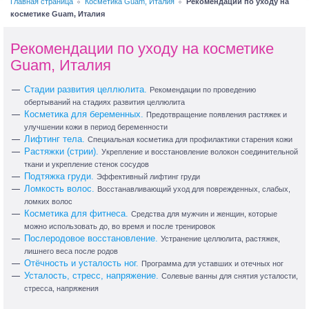
Главная страница
Косметика Guam, Италия
Рекомендации по уходу на
косметике Guam, Италия
Рекомендации по уходу на косметике
Guam, Италия
Стадии развития целлюлита.
Рекомендации по проведению
обертываний на стадиях развития целлюлита
Косметика для беременных.
Предотвращение появления растяжек и
улучшении кожи в период беременности
Лифтинг тела.
Специальная косметика для профилактики старения кожи
Растяжки (стрии).
Укрепление и восстановление волокон соединительной
ткани и укрепление стенок сосудов
Подтяжка груди.
Эффективный лифтинг груди
Ломкость волос.
Восстанавливающий уход для поврежденных, слабых,
ломких волос
Косметика для фитнеса.
Средства для мужчин и женщин, которые
можно использовать до, во время и после тренировок
Послеродовое восстановление.
Устранение целлюлита, растяжек,
лишнего веса после родов
Отёчность и усталость ног.
Программа для уставших и отечных ног
Усталость, стресс, напряжение.
Солевые ванны для снятия усталости,
стресса, напряжения