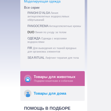
Моделирующая одежда
Все серии
FANGHI D’ALGA
Линия
антицеллюлитных водорослевых
обёртываний
FANGOCREMA
Антицеллюлитные кремы
DUO
Линия по уходу за телом
ОДЕЖДА
Одежда c морскими
водорослями
FIR
Для выведения из тканей вредных
для организма элементов
SEA RITUAL
Лифтинг-терапия для тела
Товары для животных
Подарки кошечкам и собачкам
Товары для дома
ПОМОЩЬ В ПОДБОРЕ