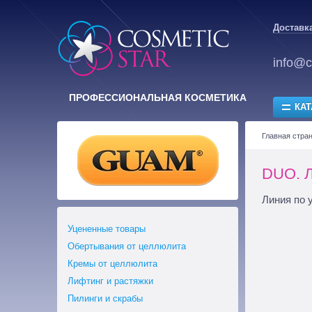
Доставка
info@c
ПРОФЕССИОНАЛЬНАЯ КОСМЕТИКА
КАТ
Главная стра
DUO. Л
Линия по 
Уцененные товары
Обертывания от целлюлита
Кремы от целлюлита
Лифтинг и растяжки
Пилинги и скрабы