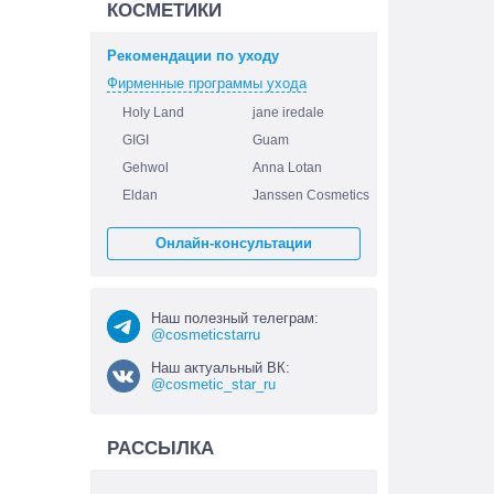
КОСМЕТИКИ
Рекомендации по уходу
Фирменные программы ухода
Holy Land
jane iredale
GIGI
Guam
Gehwol
Anna Lotan
Eldan
Janssen Cosmetics
Онлайн-консультации
Наш полезный телеграм:
@cosmeticstarru
Наш актуальный ВК:
@cosmetic_star_ru
РАССЫЛКА