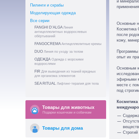
и минерали
Пилинги и скрабы
применения
Моделирующая одежда
Все серии
Основные н
FANGHI D’ALGA
Линия
Косметика 
антицеллюлитных водорослевых
после родо
обёртываний
кожу, мине
FANGOCREMA
Антицеллюлитные кремы
Программы 
DUO
Линия по уходу за телом
опыт их пр
ОДЕЖДА
Одежда c морскими
водорослями
Основным к
FIR
Для выведения из тканей вредных
исследован
для организма элементов
эфирными м
SEA RITUAL
Лифтинг-терапия для тела
месте с по
под строги
Косметика
Товары для животных
международ
Подарки кошечкам и собачкам
Cодержа
Oтсутст
веществ
Товары для дома
Строгий