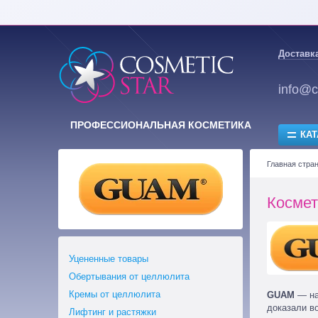
Доставка
info@c
ПРОФЕССИОНАЛЬНАЯ КОСМЕТИКА
КАТ
Главная стра
Космет
Уцененные товары
Обертывания от целлюлита
Кремы от целлюлита
GUAM
— на
доказали в
Лифтинг и растяжки