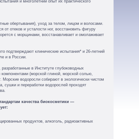
спытания и многолетний опыт их практического
ные обертывания), уход за телом, лицом и волосами.
 от отеков и усталости ног, восстановить фигуру
 борется с морщинами, восстанавливает и омолаживает
то подтверждают клинические испытания* и 26-летний
ле и в России.
разработанные в Институте глубоководных
и компонентами (морской глиной, морской солью,
. Морские водоросли собирают в экологически чистом
а, сушки и переработки водорослей проходят
ва.
тандартам качества биокосметики —
ует:
цированных продуктов, алкоголь, радиоактивных