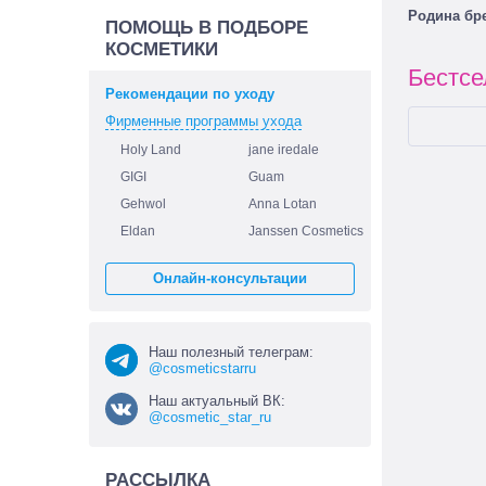
Родина бр
ПОМОЩЬ В ПОДБОРЕ
КОСМЕТИКИ
Бестс
Рекомендации по уходу
Фирменные программы ухода
Holy Land
jane iredale
GIGI
Guam
Gehwol
Anna Lotan
Eldan
Janssen Cosmetics
Онлайн-консультации
Наш полезный телеграм:
@cosmeticstarru
Наш актуальный ВК:
@cosmetic_star_ru
РАССЫЛКА