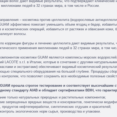
зации волос дают видимые результаты, что подтверждают клинические и
 миллионами людей в 32 странах мира, в том числе и России.
аправления – косметика против целлюлита (водорослевые антицеллюлит
GUAM эффективно помогает уменьшить объем ягодиц и бедер, избавиться
в и косметических операций, избавиться от растяжек и обвисания кожи,
рализует волосы.
по коррекции фигуры и лечению целлюлита дают видимые результаты, ч
актического применения миллионами людей в 32 странах мира, в том чис
омпонентом косметики GUAM являются комплексы морских водорослей, 
ий LACOTE s.r.l. в Италии, которые в сочетании с другими натуральным
аслами и экстрактами) обеспечивают видимый косметический результат
мощью специального оборудования на большой глубине. Процедуры сбор
м контролем, что позволяет сохранить все необходимые полезные свойст
 GUAM прошла строгое тестирование и соответствует высочайшим с
ному стандарту AIAB и обладает сертификатами BDIH, что гарантир
ние только натуральных природных и растительных компонентов;
вие запрещенных вредных веществ и консервантов, генетически модифи
, продуктов нефтепереработки, синтетических отдушек и красителей;
 контроль экологических норм сырья, производства и упаковки.