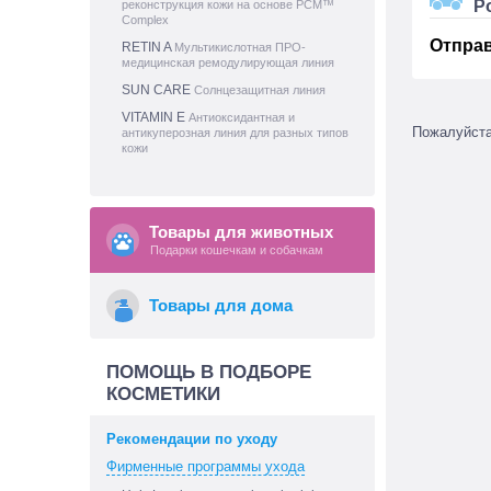
Р
реконструкция кожи на основе PCM™
Complex
Отпра
RETIN A
Мультикислотная ПРО-
медицинская ремодулирующая линия
SUN CARE
Солнцезащитная линия
VITAMIN E
Антиоксидантная и
Пожалуйст
антикуперозная линия для разных типов
кожи
Товары для животных
Подарки кошечкам и собачкам
Товары для дома
ПОМОЩЬ В ПОДБОРЕ
КОСМЕТИКИ
Рекомендации по уходу
Фирменные программы ухода