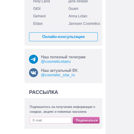
Holy Land
jane iredale
GIGI
Guam
Gehwol
Anna Lotan
Eldan
Janssen Cosmetics
Онлайн-консультации
Наш полезный телеграм:
@cosmeticstarru
Наш актуальный ВК:
@cosmetic_star_ru
РАССЫЛКА
Подпишитесь на получение информации о
скидках, акциях и новинках магазина
Подписаться