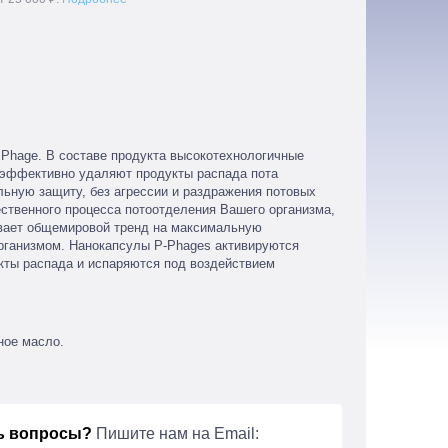
n Phage. В составе продукта высокотехнологичные
 эффективно удаляют продукты распада пота
ьную защиту, без агрессии и раздражения потовых
ественного процесса потоотделения Вашего организма,
ивает общемировой тренд на максимальную
организмом. Нанокапсулы
P-Phages
активируются
кты распада и испаряются под воздействием
ное масло.
ь вопросы?
Пишите нам на Email: