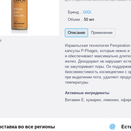
Бренд
GIGI
Объем
50 мл
9
Израильская технология Perspiratio
капсулы P-Phages, которые нежно и
и обеспечивают максимально длител
желез. Дезодорант не нарушает ест
не закупоривает поры. Он поддерж
биосовместимость космецевтики с 
при выделении пота, удаляют проду
температуры.
Активные ингредиенты
Витамин Е, кумарин, лимонен, эфир
оставка во все регионы
Ест