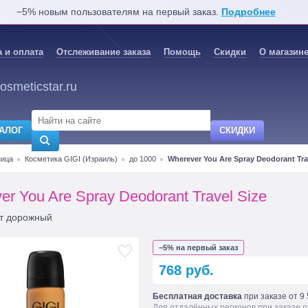
−5% новым пользователям на первый заказ.
Подробнее
 и оплата
Отслеживание заказа
Помощь
Скидки
О магазин
osmeticstar.ru
АЛОГ
СКИДКИ
ница
Косметика GIGI (Израиль)
до 1000
Wherever You Are Spray Deodorant Tra
er You Are Spray Deodorant Travel Size
т дорожный
−5% на первый заказ
768 руб.
Бесплатная доставка
при заказе от 9 
Для отдалённых регионов при заказе о