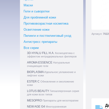
Маски
Гели и сыворотки
Для проблемной кожи
Противовозрастная косметика
Осветление кожи
Артикул:
7022
Пилинги и постпилинговый уход
Антистресс препараты
Все серии
3D HYALU FILL H.A.
Космецевтика с
эффектом интрадермальных филлеров
AROMA ESSENCE
Натуральные
очищающие гели
BIOPLASMA
Идеальное увлажнение и
лифтинг кожи
ESTER C
Обновление и омоложение
кожи
LOTUS BEAUTY
Гипоаллергенная серия
для кожи всех типов
MESOPRO
Препараты для мезотерапии
Д
NEW AGE G4
Многоуровневая