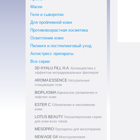
Маски
Гели и сыворотки
Для проблемной кожи
Противовозрастная косметика
Осветление кожи
Пилинги и постпилинговый уход
Антистресс препараты
Все серии
3D HYALU FILL H.A.
Космецевтика с
эффектом интрадермальных филлеров
AROMA ESSENCE
Натуральные
очищающие гели
BIOPLASMA
Идеальное увлажнение и
лифтинг кожи
ESTER C
Обновление и омоложение
кожи
LOTUS BEAUTY
Гипоаллергенная серия
для кожи всех типов
MESOPRO
Препараты для мезотерапии
NEW AGE G4
Многоуровневая