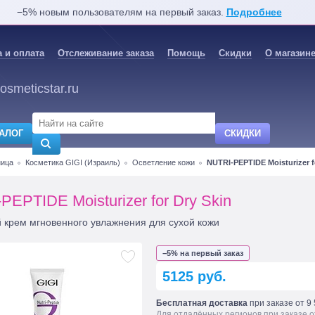
−5% новым пользователям на первый заказ.
Подробнее
 и оплата
Отслеживание заказа
Помощь
Скидки
О магазин
osmeticstar.ru
АЛОГ
СКИДКИ
ница
Косметика GIGI (Израиль)
Осветление кожи
NUTRI-PEPTIDE Moisturizer f
PEPTIDE Moisturizer for Dry Skin
 крем мгновенного увлажнения для сухой кожи
−5% на первый заказ
5125 руб.
Бесплатная доставка
при заказе от 9 
Для отдалённых регионов при заказе о