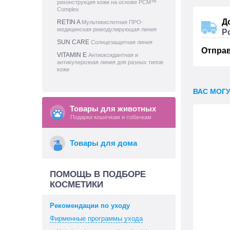
реконструкция кожи на основе PCM™
Complex
Д
RETIN A
Мультикислотная ПРО-
медицинская ремодулирующая линия
Р
SUN CARE
Солнцезащитная линия
Отпра
VITAMIN E
Антиоксидантная и
антикуперозная линия для разных типов
кожи
ВАС МОГ
Товары для животных
Подарки кошечкам и собачкам
Товары для дома
ПОМОЩЬ В ПОДБОРЕ
КОСМЕТИКИ
Рекомендации по уходу
Фирменные программы ухода