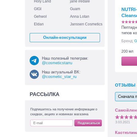
Holy Land
jane iredale
GIGI
Guam
NUTRI-
Cleans
Gehwol
Anna Lotan
Eldan
Janssen Cosmetics
Пептидн
типов к
Онлайн-консультации
Бренд:
G
200 мл
Наш полезный телеграм:
@cosmeticstarru
Наш актуальный ВК:
@cosmetic_star_ru
ОТЗЫВЫ
РАССЫЛКА
Сначала 
Подпишитесь на получение информации о
скидках, акциях и новинках магазина
3.03.2021
Подписаться