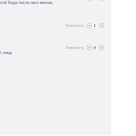
ся! Кода после него мягкая,
1
0
т лица