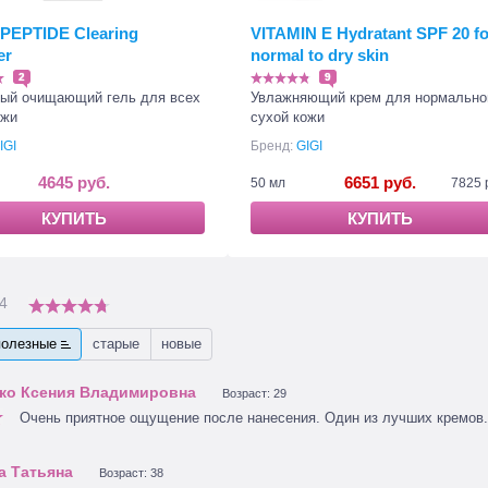
PEPTIDE Clearing
VITAMIN E Hydratant SPF 20 fo
er
normal to dry skin
2
9
ый очищающий гель для всех
Увлажняющий крем для нормально
ожи
сухой кожи
IGI
Бренд:
GIGI
4645 руб.
6651 руб.
50 мл
7825 
КУПИТЬ
КУПИТЬ
4
полезные
старые
новые
Возраст: 29
Очень приятное ощущение после нанесения. Один из лучших кремов.
Возраст: 38