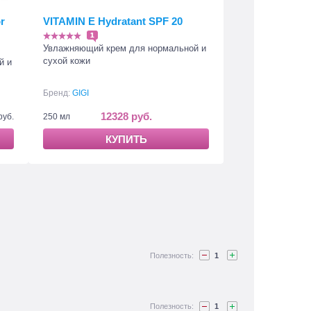
r
VITAMIN E Hydratant SPF 20
1
Увлажняющий крем для нормальной и
сухой кожи
й и
Бренд:
GIGI
12328 руб.
руб.
250 мл
КУПИТЬ
1
1