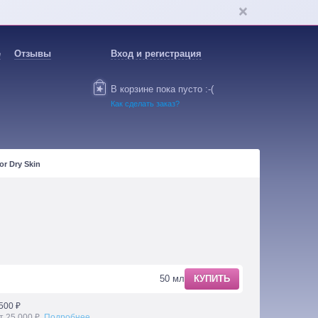
е
Отзывы
Вход и регистрация
В корзине пока пусто :-(
Как сделать заказ?
or Dry Skin
50 мл
КУПИТЬ
500 ₽
т 25 000 ₽.
Подробнее