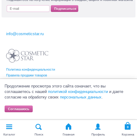
Подписаться
info@cosmeticstar.ru
Политика конфиденциальности
Правила продажи товаров
Согласие на обработку персональных данных
Продолжение просмотра этого сайта означает, что вы
соглашаетесь с нашей
политикой конфиденциальности
и даете
согласие на обработку своих
персональных данных
.
© Интернет-магазин профессиональной и салонной косметики Cosmetic Star
(Косметик Стар). Все права на товарные знаки принадлежат их законным
Соглашаюсь
владельцам.
Каталог
Поиск
Главная
Профиль
Корзина