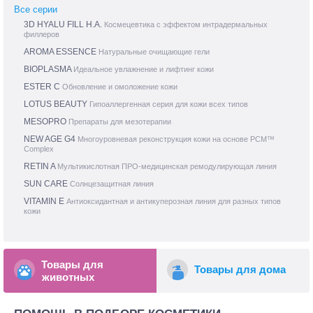
Все серии
3D HYALU FILL H.A.
Космецевтика с эффектом интрадермальных
филлеров
AROMA ESSENCE
Натуральные очищающие гели
BIOPLASMA
Идеальное увлажнение и лифтинг кожи
ESTER C
Обновление и омоложение кожи
LOTUS BEAUTY
Гипоаллергенная серия для кожи всех типов
MESOPRO
Препараты для мезотерапии
NEW AGE G4
Многоуровневая реконструкция кожи на основе PCM™
Complex
RETIN A
Мультикислотная ПРО-медицинская ремодулирующая линия
SUN CARE
Солнцезащитная линия
VITAMIN E
Антиоксидантная и антикуперозная линия для разных типов
кожи
Товары для
Товары для дома
животных