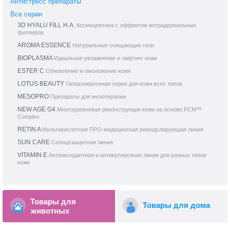
Антистресс препараты
Все серии
3D HYALU FILL H.A.
Космецевтика с эффектом интрадермальных
филлеров
AROMA ESSENCE
Натуральные очищающие гели
BIOPLASMA
Идеальное увлажнение и лифтинг кожи
ESTER C
Обновление и омоложение кожи
LOTUS BEAUTY
Гипоаллергенная серия для кожи всех типов
MESOPRO
Препараты для мезотерапии
NEW AGE G4
Многоуровневая реконструкция кожи на основе PCM™
Complex
RETIN A
Мультикислотная ПРО-медицинская ремодулирующая линия
SUN CARE
Солнцезащитная линия
VITAMIN E
Антиоксидантная и антикуперозная линия для разных типов
кожи
Товары для
Товары для дома
животных