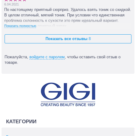
6.04.2021
По настоящему приятный сюрприз. Удалось взять тоник со скидкой.
В целом отличный, мягкий тоник. При условии что единственная
проблема склонность к сухости это прям идеальный вариант.
Кроме того очень приятный запах.
Показать полностью
Показать все отзывы
8
Пожалуйста,
войдите с паролем
, чтобы оставить свой отзыв о
товаре.
КАТЕГОРИИ