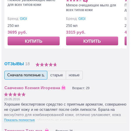
Нежное увлажняющее мыло
для всех типов кожи
Мягкое очищающее мыло для
Пеп
всех типов кожи
для
Бренд:
GIGI
Бренд:
GIGI
Бре
250 мл
250 мл
200
3695 руб.
3315 руб.
464
КУПИТЬ
КУПИТЬ
ОТЗЫВЫ
18
Сначала полезные
старые
новые
Возраст: 29
29.05.2016
Хорошее безспиртовое средство с приятным ароматом, совершенно
не сушит кожу и не оставляет после себя липкости. Брала на
весну/лето для комбинированной кожи, отлично увлажняет, кожа
после него сияет, обязательно куплю снова.
Показать полностью