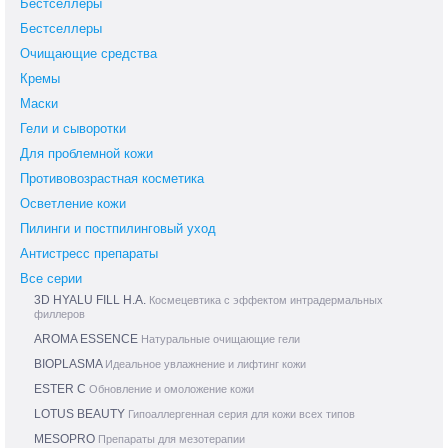
Бестселлеры
Бестселлеры
Очищающие средства
Кремы
Маски
Гели и сыворотки
Для проблемной кожи
Противовозрастная косметика
Осветление кожи
Пилинги и постпилинговый уход
Антистресс препараты
Все серии
3D HYALU FILL H.A.
Космецевтика с эффектом интрадермальных
филлеров
AROMA ESSENCE
Натуральные очищающие гели
BIOPLASMA
Идеальное увлажнение и лифтинг кожи
ESTER C
Обновление и омоложение кожи
LOTUS BEAUTY
Гипоаллергенная серия для кожи всех типов
MESOPRO
Препараты для мезотерапии