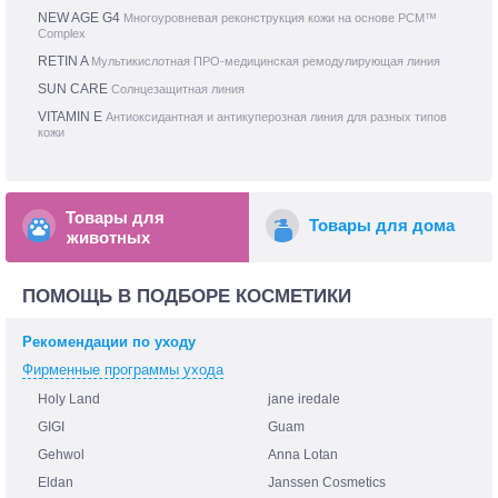
NEW AGE G4
Многоуровневая реконструкция кожи на основе PCM™
Complex
RETIN A
Мультикислотная ПРО-медицинская ремодулирующая линия
SUN CARE
Солнцезащитная линия
VITAMIN E
Антиоксидантная и антикуперозная линия для разных типов
кожи
Товары для
Товары для дома
животных
ПОМОЩЬ В ПОДБОРЕ КОСМЕТИКИ
Рекомендации по уходу
Фирменные программы ухода
Holy Land
jane iredale
GIGI
Guam
Gehwol
Anna Lotan
Eldan
Janssen Cosmetics