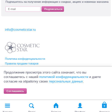
Подпишитесь на получение информации о скидках, акциях и новинках магазина
Подписаться
info@cosmeticstar.ru
Политика конфиденциальности
Правила продажи товаров
Согласие на обработку персональных данных
Продолжение просмотра этого сайта означает, что вы
соглашаетесь с нашей
политикой конфиденциальности
и даете
согласие на обработку своих
персональных данных
.
© Интернет-магазин профессиональной и салонной косметики Cosmetic Star
(Косметик Стар). Все права на товарные знаки принадлежат их законным
Соглашаюсь
владельцам.
Каталог
Поиск
Главная
Профиль
Корзина