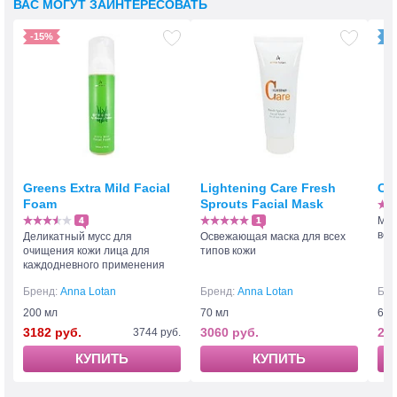
ВАС МОГУТ ЗАИНТЕРЕСОВАТЬ
-15%
Greens Extra Mild Facial
Lightening Care Fresh
Cla
Foam
Sprouts Facial Mask
Мас
4
1
все
Деликатный мусс для
Освежающая маска для всех
очищения кожи лица для
типов кожи
каждодневного применения
Бренд:
Anna Lotan
Бренд:
Anna Lotan
Бре
200 мл
70 мл
60 
3182 руб.
3060 руб.
261
3744 руб.
КУПИТЬ
КУПИТЬ