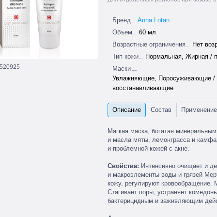
Бренд
Anna Lotan
Объем
60 мл
Возрастные ограничения
Нет воз
Тип кожи
Нормальная, Жирная / 
520925
Маски
Увлажняющие, Поросуживающие / 
восстанавливающие
Мягкая маска, богатая минеральным
и масла мяты, лемонграсса и камфа
и проблемной кожей с акне.
Свойства:
Интенсивно очищает и де
и макроэлементы воды и грязей Мер
кожу, регулируют кровообращение. 
Стягивает поры, устраняет комедон
бактерицидным и заживляющим дей