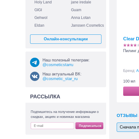
Holy Land
jane iredale
GIGI
Guam
Gehwol
Anna Lotan
Eldan
Janssen Cosmetics
Clear D
Онлайн-консультации
Пилинг 
Наш полезный телеграм:
@cosmeticstarru
Бренд:
A
Наш актуальный ВК:
@cosmetic_star_ru
100 мл
РАССЫЛКА
Подпишитесь на получение информации о
ОТЗЫВЫ
скидках, акциях и новинках магазина
Подписаться
Сначала 