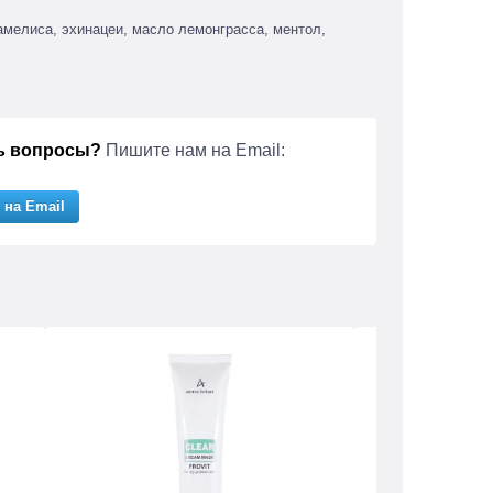
амелиса, эхинацеи, масло лемонграсса, ментол,
ь вопросы?
Пишите нам на Email:
 на Email