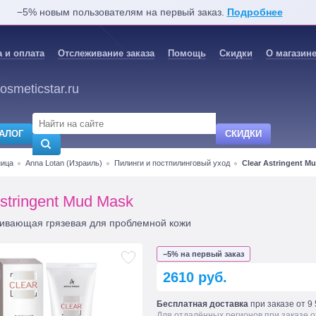
−5% новым пользователям на первый заказ.
Подробнее
 и оплата
Отслеживание заказа
Помощь
Скидки
О магазин
osmeticstar.ru
АЛОГ
СКИДКИ
ница
Anna Lotan (Израиль)
Пилинги и постпилинговый уход
Clear Astringent M
Astringent Mud Mask
гивающая грязевая для проблемной кожи
−5% на первый заказ
2610 руб.
Бесплатная доставка
при заказе от 9 
Для отдалённых регионов при заказе о