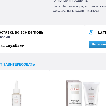
Активные ингредиенты
Грязь Мёртвого моря, экстракты гам
камфара, цинк, каолин, магнезия.
оставка во все регионы
Ест
оссии
Написать
вка службами
УТ ЗАИНТЕРЕСОВАТЬ