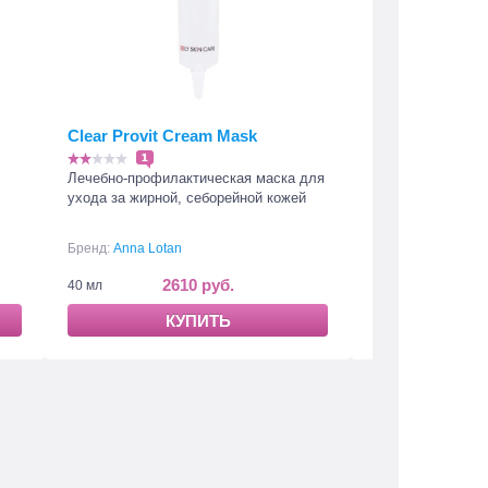
Clear Provit Cream Mask
Barbados Soot
1
3
Лечебно-профилактическая маска для
Маска для чувст
ухода за жирной, себорейной кожей
себорейной кожи
Бренд:
Anna Lotan
Бренд:
Anna Lotan
2610 руб.
28
40 мл
75 мл
КУПИТЬ
К