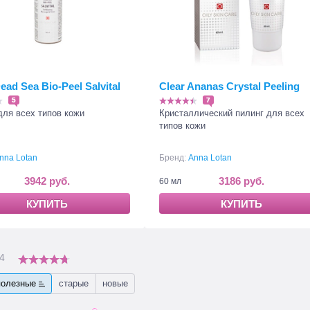
ead Sea Bio-Peel Salvital
Clear Ananas Crystal Peeling
5
7
для всех типов кожи
Кристаллический пилинг для всех
типов кожи
nna Lotan
Бренд:
Anna Lotan
3942 руб.
3186 руб.
60 мл
КУПИТЬ
КУПИТЬ
4
полезные
старые
новые