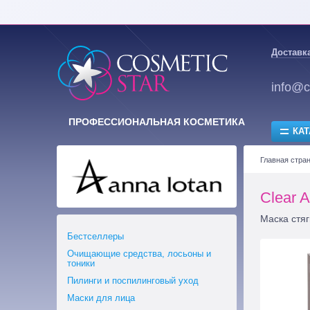
Доставка
info@c
ПРОФЕССИОНАЛЬНАЯ КОСМЕТИКА
КАТ
Главная стра
Clear 
Маска стя
Бестселлеры
Очищающие средства, лосьоны и
тоники
Пилинги и поспилинговый уход
Маски для лица