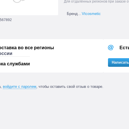
Для отдалённых регионов при заказе о
Бренд
Vtcosmetic
567892
оставка во все регионы
Ест
оссии
Написать
вка службами
а,
войдите с паролем
, чтобы оставить свой отзыв о товаре.