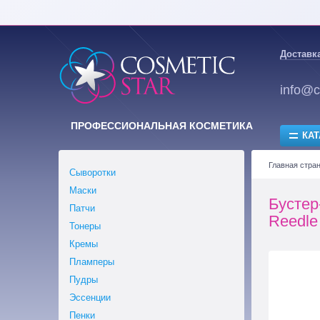
Доставка
info@c
ПРОФЕССИОНАЛЬНАЯ КОСМЕТИКА
КАТ
Главная стра
Сыворотки
Маски
Бустер
Патчи
Reedle
Тонеры
Кремы
Пламперы
Пудры
Эссенции
Пенки