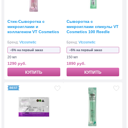
Стик-Сыворотка с
Сыворотка с
микроиглами и
микроиглами спикулы VT
коллагеном VT Cosmetics
Cosmetics 100 Reedle
Collagen Reedle Shot 100
shot
Бренд:
Vtcosmetic
Бренд:
Vtcosmetic
−5% на первый заказ
−5% на первый заказ
20 мл
150 мл
1290 руб.
1890 руб.
КУПИТЬ
КУПИТЬ