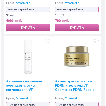
Reedle Shot 700hL
Бренд:
Vtcosmetic
Бренд:
Vtcosmetic
−5% на первый заказ
−5% на первый заказ
30 мл
1.5+33 г
4990 руб.
790 руб.
КУПИТЬ
КУПИТЬ
Активная капсульная
Антивозрастной крем с
эссенция против
PDRN и золотом VT
пигментации VT
Cosmetics PDRN Reedle
Cosmetics TX-Toning
Shot Gold Cream
Essence 2000 Shot
Бренд:
Vtcosmetic
Бренд:
Vtcosmetic
−5% на первый заказ
−5% на первый заказ