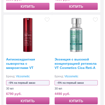
КУПИТЬ
КУПИТЬ
Антиоксидантная
Эссенция с высокой
сыворотка с
концентрацией ретинола
микроиглами VT
VT Cosmetics Cica Reti-A
Cosmetics Red Booster
Essence 0.7
Reedle Shot 700 30мл
Бренд:
Vtcosmetic
Бренд:
Vtcosmetic
−5% на первый заказ
−5% на первый заказ
30 мл
30 мл
6790 руб.
4490 руб.
КУПИТЬ
КУПИТЬ