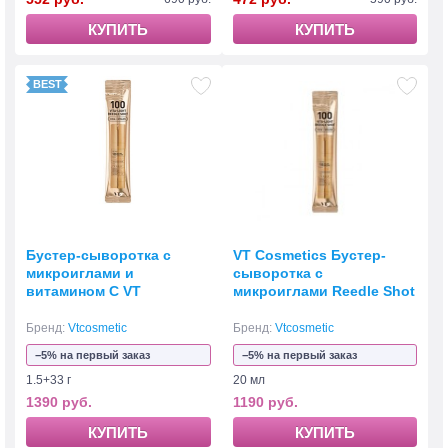
КУПИТЬ
КУПИТЬ
Бустер-сыворотка с
VT Cosmetics Бустер-
микроиглами и
сыворотка с
витамином С VT
микроиглами Reedle Shot
Cosmetics Vita-Light
100 2мл*10шт
Reedle Shot100 1.5+33 г
Бренд:
Vtcosmetic
Бренд:
Vtcosmetic
−5% на первый заказ
−5% на первый заказ
1.5+33 г
20 мл
1390 руб.
1190 руб.
КУПИТЬ
КУПИТЬ