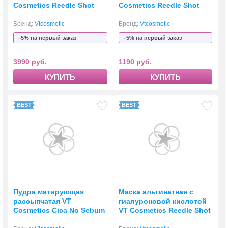
Cosmetics Reedle Shot
Cosmetics Reedle Shot
Lifting Serum
Lip Plumper Beginner
Бренд:
Vtcosmetic
Бренд:
Vtcosmetic
−5% на первый заказ
−5% на первый заказ
3990 руб.
1190 руб.
КУПИТЬ
КУПИТЬ
Пудра матирующая
Маска альгинатная с
рассыпчатая VT
гиалуроновой кислотой
Cosmetics Cica No Sebum
VT Cosmetics Reedle Shot
Mild Powder 5 г
EX Hyaruronic Modeling