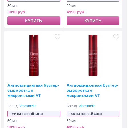
30 мл
50 мл
3090 руб.
4590 руб.
КУПИТЬ
КУПИТЬ
Антиоксидантная бустер-
Антиоксидантная бустер-
сыворотка с
сыворотка с
микроиглами VT
микроиглами VT
Cosmetics Red Booster
Cosmetics Red Booster
Reedle Shot 100 50мл
Reedle Shot 300 50мл
Бренд:
Vtcosmetic
Бренд:
Vtcosmetic
−5% на первый заказ
−5% на первый заказ
50 мл
50 мл
3890 руб.
4890 руб.