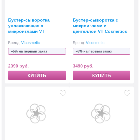
Бустер-сыворотка
Бустер-сыворотка с
увлажняющая с
микроиглами и
микроиглами VT
центеллой VT Cosmetics
Cosmetics Hydrop Reedle
Pro Cica Reedle Shot 100
Shot 100
Бренд:
Vtcosmetic
Бренд:
Vtcosmetic
−5% на первый заказ
−5% на первый заказ
2390 руб.
3490 руб.
КУПИТЬ
КУПИТЬ