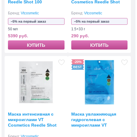
Reedle Shot 100
Cosmetics Reedle Shot
100 2Step Mask
Бренд:
Vtcosmetic
Бренд:
Vtcosmetic
−5% на первый заказ
−5% на первый заказ
50 мл
1.5+33 г
5390 руб.
290 руб.
КУПИТЬ
КУПИТЬ
-20%
Маска интенсивная с
Маска увлажняющая
микроиглами VT
гидрогелевая с
Cosmetics Reedle Shot
микроиглами VT
300 Conditioning
Cosmetics Hydrop HL
Reedle Shot100 2Step
Бренд:
Vtcosmetic