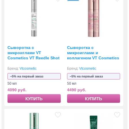
Сыворотка с
Сыворотка с
микроиглами VT
микроиглами и
Cosmetics VT Reedle Shot
коллагеном VT Cosmetics
300
Collagen Reedle Shot 100
Бренд:
Vtcosmetic
Бренд:
Vtcosmetic
−5% на первый заказ
−5% на первый заказ
50 мл
50 мл
4090 руб.
4490 руб.
КУПИТЬ
КУПИТЬ