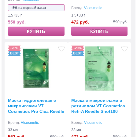
Hydrogel 1.5+33 г
−5% на первый заказ
Бренд:
Vtcosmetic
1.5+33 г
1.5+33 г
550 руб.
472 руб.
590 руб.
КУПИТЬ
КУПИТЬ
-20%
-20%
Маска гидрогелевая с
Маска с микроиглами и
микроиглами VT
ретинолом VT Cosmetics
Cosmetics Pro Cica Reedle
Reti-A Reedle Shot100
Shot 100 2Step Hydrogel
Mask
Бренд:
Vtcosmetic
Бренд:
Vtcosmetic
33 мл
33 мл
552 руб.
472 руб.
690 руб.
590 руб.