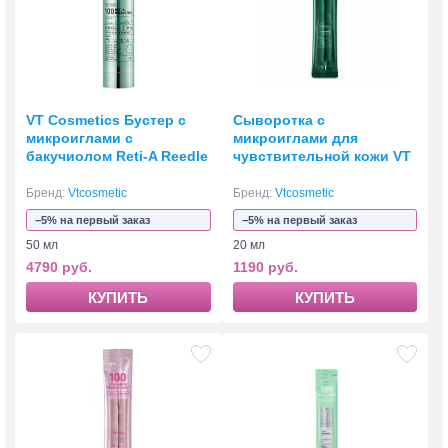
VT Cosmetics Бустер с
Сыворотка с
микроиглами с
микроиглами для
бакучиолом Reti-A Reedle
чувствительной кожи VT
Shot 100
Cosmetics Pro Cica Reedle
Shot 100 Stick 2 мл
Бренд:
Vtcosmetic
Бренд:
Vtcosmetic
−5% на первый заказ
−5% на первый заказ
50 мл
20 мл
4790 руб.
1190 руб.
КУПИТЬ
КУПИТЬ