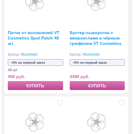
Патчи от воспалений VT
Бустер-сыворотка с
Cosmetics Spot Patch 48
микроиглами и чёрным
шт
трюфелем VT Cosmetics
Black Truffle Reedle Shot
100
Бренд:
Vtcosmetic
Бренд:
Vtcosmetic
−5% на первый заказ
−5% на первый заказ
48 шт
490 руб.
3490 руб.
КУПИТЬ
КУПИТЬ