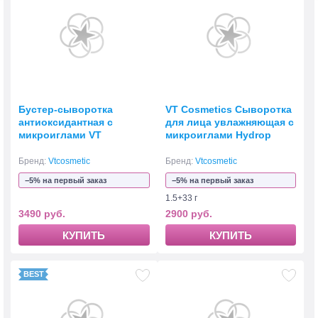
Бустер-сыворотка
VT Cosmetics Сыворотка
антиоксидантная с
для лица увлажняющая с
микроиглами VT
микроиглами Hydrop
Cosmetics Red Booster
Reedle Shot 100hL, 50 мл
Reedle Shot 100
Бренд:
Vtcosmetic
Бренд:
Vtcosmetic
−5% на первый заказ
−5% на первый заказ
1.5+33 г
3490 руб.
2900 руб.
КУПИТЬ
КУПИТЬ