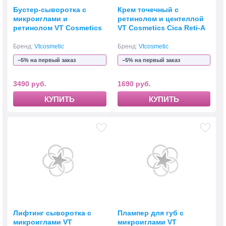
Бустер-сыворотка с
Крем точечный с
микроиглами и
ретинолом и центеллой
ретинолом VT Cosmetics
VT Cosmetics Cica Reti-A
Reti-A Reedle Shot 100
Cream 0.05
Бренд:
Vtcosmetic
Бренд:
Vtcosmetic
−5% на первый заказ
−5% на первый заказ
3490 руб.
1690 руб.
КУПИТЬ
КУПИТЬ
Лифтинг сыворотка с
Плампер для губ с
микроиглами VT
микроиглами VT