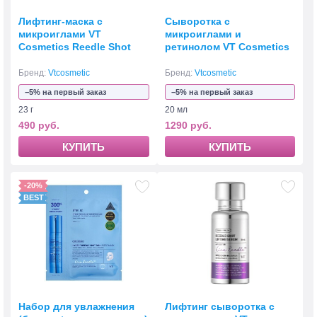
Лифтинг-маска с
Сыворотка с
микроиглами VT
микроиглами и
Cosmetics Reedle Shot
ретинолом VT Cosmetics
Lifting Mask
Reti-A Reedle Shot 100
Stick 2 мл
Бренд:
Vtcosmetic
Бренд:
Vtcosmetic
−5% на первый заказ
−5% на первый заказ
23 г
20 мл
490 руб.
1290 руб.
КУПИТЬ
КУПИТЬ
-20%
Набор для увлажнения
Лифтинг сыворотка с