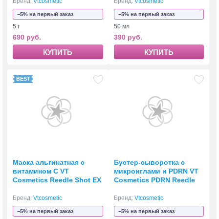
Pack 50 мл
Бренд:
Vtcosmetic
Бренд:
Vtcosmetic
−5% на первый заказ
−5% на первый заказ
5 г
50 мл
690 руб.
390 руб.
КУПИТЬ
КУПИТЬ
Маска альгинатная с
Бустер-сыворотка с
витамином С VT
микроиглами и PDRN VT
Cosmetics Reedle Shot EX
Cosmetics PDRN Reedle
Vitamin Modeling Pack 50
Shot 100
мл
Бренд:
Vtcosmetic
Бренд:
Vtcosmetic
−5% на первый заказ
−5% на первый заказ