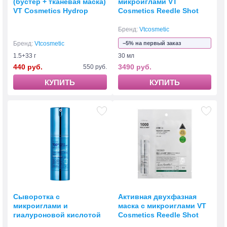
(бустер + тканевая маска)
микроиглами VT
VT Cosmetics Hydrop
Cosmetics Reedle Shot
Reedle Shot 300hL
Lifting Serum 30 мл
Бренд:
Vtcosmetic
Бренд:
Vtcosmetic
−5% на первый заказ
1.5+33 г
30 мл
440 руб.
3490 руб.
550 руб.
КУПИТЬ
КУПИТЬ
Cыворотка с
Активная двухфазная
микроиглами и
маска с микроиглами VT
гиалуроновой кислотой
Cosmetics Reedle Shot
VT Cosmetics Hydrop
1000 2Step Mask