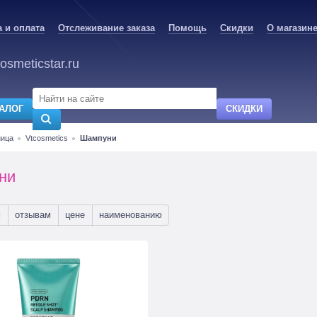
 и оплата
Отслеживание заказа
Помощь
Скидки
О магазин
osmeticstar.ru
АЛОГ
СКИДКИ
ница
Vtcosmetics
Шампуни
ни
м
отзывам
цене
наименованию