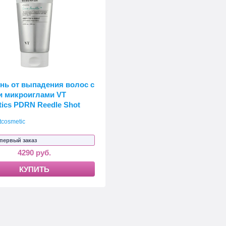
ь от выпадения волос с
и микроиглами VT
ics PDRN Reedle Shot
Shampoo
tcosmetic
 первый заказ
4290 руб.
КУПИТЬ