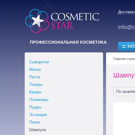
Доставка
info@c
ПРОФЕССИОНАЛЬНАЯ КОСМЕТИКА
КАТ
Главная стра
Сыворотки
Маски
Шампу
Патчи
Тонеры
По акция
Кремы
Пламперы
Пудры
Эссенции
Пенки
Шампуни