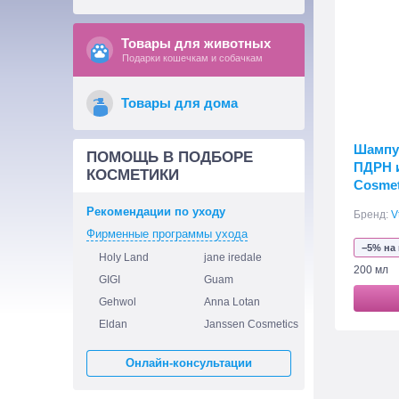
Товары для животных
Подарки кошечкам и собачкам
Товары для дома
Шампун
ПОМОЩЬ В ПОДБОРЕ
ПДРН 
КОСМЕТИКИ
Cosmet
Scalp 
Рекомендации по уходу
Бренд:
V
Фирменные программы ухода
−5% на
Holy Land
jane iredale
200 мл
GIGI
Guam
Gehwol
Anna Lotan
Eldan
Janssen Cosmetics
Онлайн-консультации