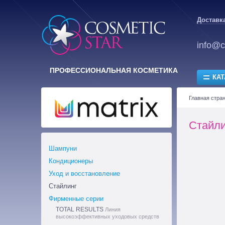
Доставка
info@c
ПРОФЕССИОНАЛЬНАЯ КОСМЕТИКА
КАТ
Главная стра
Стайли
Шампуни
Кондиционеры
Уход и восстановление
Стайлинг
Фирменные серии
TOTAL RESULTS
Линия
высокоэффективных уходовых средств