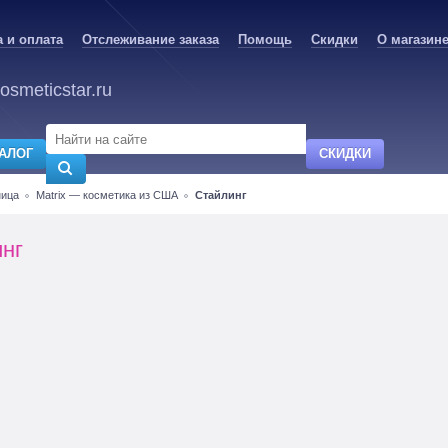
 и оплата
Отслеживание заказа
Помощь
Скидки
О магазин
osmeticstar.ru
АЛОГ
СКИДКИ
ница
Matrix — косметика из США
Стайлинг
нг