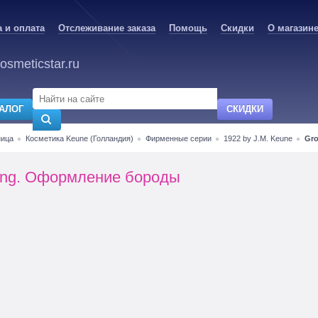
 и оплата
Отслеживание заказа
Помощь
Скидки
О магазин
osmeticstar.ru
АЛОГ
СКИДКИ
ница
Косметика Keune (Голландия)
Фирменные серии
1922 by J.M. Keune
Gr
ing. Оформление бороды