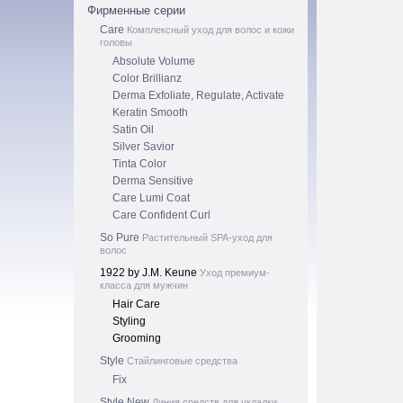
Фирменные серии
Care
Комплексный уход для волос и кожи
головы
Absolute Volume
Color Brillianz
Derma Exfoliate, Regulate, Activate
Keratin Smooth
Satin Oil
Silver Savior
Tinta Color
Derma Sensitive
Care Lumi Coat
Care Confident Curl
So Pure
Растительный SPA-уход для
волос
1922 by J.M. Keune
Уход премиум-
класса для мужчин
Hair Care
Styling
Grooming
Style
Стайлинговые средства
Fix
Style New
Линия средств для укладки