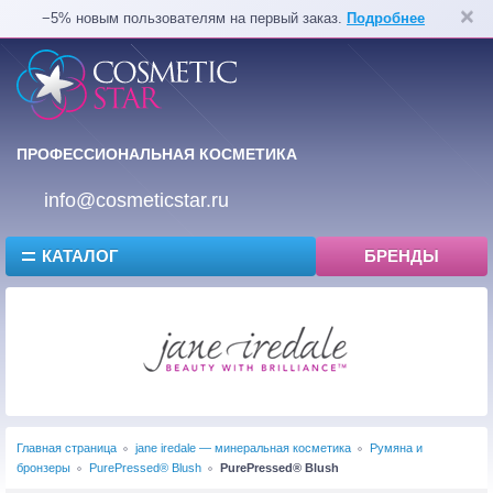
−5% новым пользователям на первый заказ.
Подробнее
ПРОФЕССИОНАЛЬНАЯ КОСМЕТИКА
info@cosmeticstar.ru
КАТАЛОГ
БРЕНДЫ
Главная страница
jane iredale — минеральная косметика
Румяна и
бронзеры
PurePressed® Blush
PurePressed® Blush