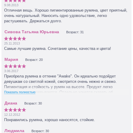
9.08.2013
Отличная вещь. Хорошо пигментированные румяна, цвет приятный,
очень натуральный. Наносить одно удовольствие, легко
растушевать. Держаться долго.
Возраст: 31
25.11.2013
Самые лучшие румяна. Сочетание цены, качества и цвета!
Возраст: 20
3.06.2017
Приобрела румяна в оттенке "Awake". Он идеально подойдет
девушкам со светлой кожей, смотрится очень нежно и свежо.
Пигментация и стойкость у румян на высоте. Продукт легко
наносится, растушевывается. Отдельно хочется сказать об
Показать полностью
упаковке: очень стильная и утончённая, есть зеркальце. Покупкой
очень довольна!
Возраст: 30
12.12.2012
Понравились румяна, хорошо наносятся, стойкие.
Возраст: 30