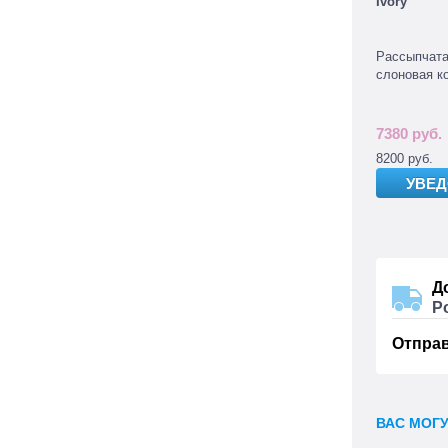
Ivory
Рассыпчата
слоновая к
7380 руб.
8200 руб.
УВЕ
Д
Р
Отпра
ВАС МОГ