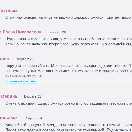
Отличная основа, на лице не видно и хорошо ложится , хватает надол
Возраст: 28
Пудра просто замечательная, у меня очень проблемная кожа и поэто
сложно, заказываю уже второй раз, буду заказывать и в дальнейшем,
Возраст: 28
Беру уже не первый раз. Мне рассыпчатая основа подходит все же бо
последняя сушит мне лицо больше. К тому же я не страдаю особо жи
сияние мне по душе.
Показать полностью
У меня были оттенки suntan, amber и warm sienna- у всех желтоватый
розовый превращает меня в поросенка. Ложится идеально—никакой т
Возраст: 27
лето так вообще находка—быстренько обмахнула себя пудрочкой и п
порядок лучше некоторых замазок.
Очень классная пудра, ложится ровно и плюс защищает (весной и ле
Я наношу дуофиброй этой же марки—так покрытие получается тоньше
Возраст: 34
Волшебный продукт!!! Всегда пользовалась тональным кремом. Посто
После этой пудры я совсем отказалась от тональных!!! Пудра закры