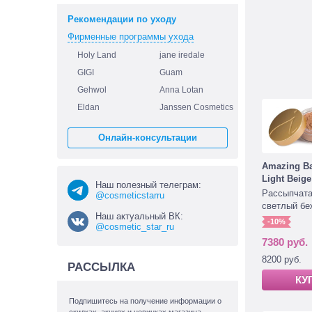
Рекомендации по уходу
Фирменные программы ухода
Holy Land
jane iredale
GIGI
Guam
Gehwol
Anna Lotan
Eldan
Janssen Cosmetics
Онлайн-консультации
Amazing B
Light Beige
Наш полезный телеграм:
Рассыпчата
@cosmeticstarru
светлый бе
Наш актуальный ВК:
-10%
@cosmetic_star_ru
7380 руб.
8200 руб.
РАССЫЛКА
КУ
Подпишитесь на получение информации о