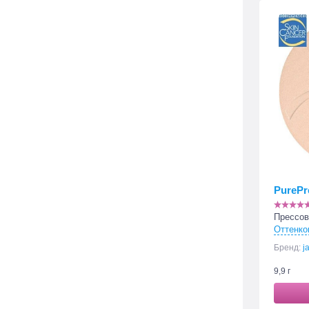
PurePr
Прессов
Оттенко
Бренд:
j
9,9 г