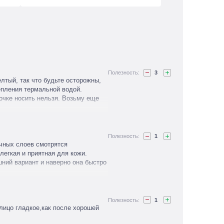
3
лтый, так что будьте осторожны,
епления термальной водой.
мочке носить нельзя. Возьму еще
1
ичных слоев смотрятся
легкая и приятная для кожи.
шний вариант и наверно она быстро
1
лицо гладкое,как после хорошей