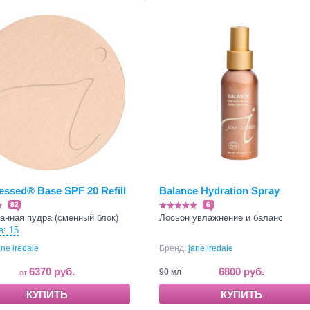
essed® Base SPF 20 Refill
Balance Hydration Spray
82
6
анная пудра (сменный блок)
Лосьон увлажнение и баланс
в: 15
ane iredale
Бренд:
jane iredale
6370 руб.
6800 руб.
90 мл
КУПИТЬ
КУПИТЬ