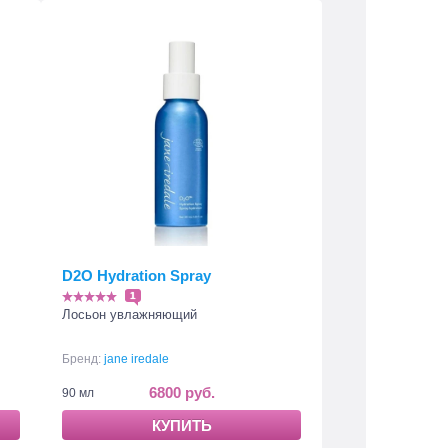
D2O Hydration Spray
1
Лосьон увлажняющий
Бренд:
jane iredale
6800 руб.
90 мл
КУПИТЬ