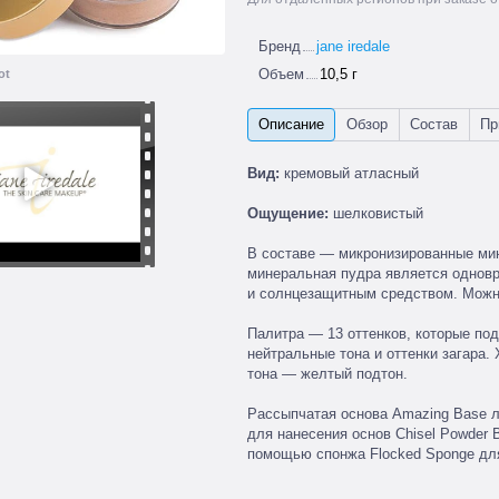
Бренд
jane iredale
Объем
10,5 г
ot
Вид:
кремовый атласный
Ощущение:
шелковистый
В составе — микронизированные ми
минеральная пудра является одновр
и солнцезащитным средством. Можн
Палитра — 13 оттенков, которые по
нейтральные тона и оттенки загара.
тона — желтый подтон.
Рассыпчатая основа Amazing Base л
для нанесения основ Chisel Powder 
помощью спонжа Flocked Sponge для