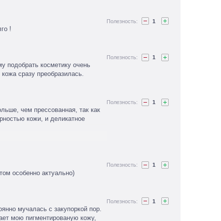
1
го !
1
му подобрать косметику очень
 кожа сразу преобразилась.
1
льше, чем прессованная, так как
рностью кожи, и деликатное
 подтон, мне нравится, потому что
ональный крем не сравнится. На
ошла. Перекрывает изъяны на
1
том особенно актуально)
 и приятнее коже.
1
янно мучалась с закупоркой пор.
вает мою пигментированую кожу,