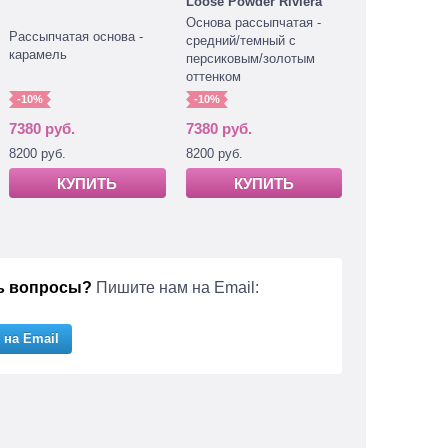
Loose Powder Riviera
Основа рассыпчатая -
Рассыпчатая основа -
средний/темный с
карамель
персиковым/золотым
оттенком
-10%
-10%
7380 руб.
7380 руб.
8200 руб.
8200 руб.
КУПИТЬ
КУПИТЬ
ь вопросы?
Пишите нам на Email:
 на Email