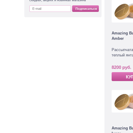
скидках, акциях и новинках магазина
Подписаться
Amazing B
Amber
Рассыпчата
теплый янт
8200 руб.
КУ
Amazing B