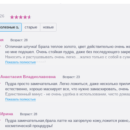
26
полезные
старые
новые
Возраст: 28
Отличная штучка! Брала теплое золото, цвет действительно очень же
но мне подошел. Очень стойкая пудра, даже без последующего закр
Наносить и растушовывать очень легко....жалко только с собой в су
скоро, чуть посветлее)
Показать полностью
Возраст: 23
Пудра просто замечательная. Легко ложиться, даже несколько прил
естественно, хорошо маскирует все, что нужно замаскировать, очень 
Единственный минус - не очень удобна в использовании, чисто дома
закончиться.
Показать полностью
Возраст: 28
Пудра замечательная,брала латте на загорелую кожу,ложится ровно,
косметической процедуры!