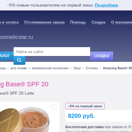
−5% новым пользователям на первый заказ.
Подробнее
 и оплата
Отслеживание заказа
Помощь
Скидки
О магазин
osmeticstar.ru
АЛОГ
СКИДКИ
ница
jane iredale — минеральная косметика
Лицо
Основы
Amazing Base® SP
g Base® SPF 20
ase® SPF 20 Latte
−5% на первый заказ
8200 руб.
Бесплатная доставка
при заказе от 9 
Для отдалённых регионов при заказе о