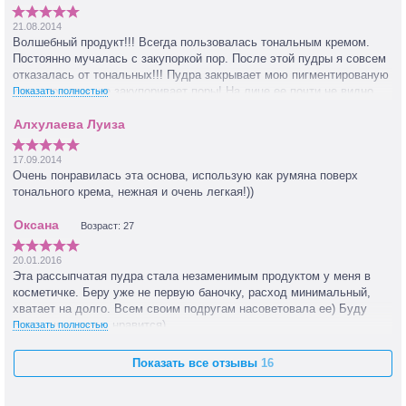
Я наношу дуофиброй этой же марки—так покрытие получается
тоньше и приятнее коже.
21.08.2014
Волшебный продукт!!! Всегда пользовалась тональным кремом.
Постоянно мучалась с закупоркой пор. После этой пудры я совсем
отказалась от тональных!!! Пудра закрывает мою пигментированую
кожу, при этом не закупоривает поры! На лице ее почти не видно.
Показать полностью
Днем кожа не блестит и выглядит очень естественно. Обязательно
буду пользоваться дальше.
17.09.2014
Очень понравилась эта основа, использую как румяна поверх
тонального крема, нежная и очень легкая!))
Возраст: 27
20.01.2016
Эта рассыпчатая пудра стала незаменимым продуктом у меня в
косметичке. Беру уже не первую баночку, расход минимальный,
хватает на долго. Всем своим подругам насоветовала ее) Буду
брать еще, очень нравится)
Показать полностью
Показать все отзывы
16