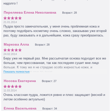
надолго !
Возраст: 28
21.01.2014
Пудра просто замечательная, у меня очень проблемная кожа и
поэтому подобрать косметику очень сложно, заказываю уже второй
раз, буду заказывать и в дальнейшем, кожа сразу преобразилась.
Возраст: 28
24.02.2014
Беру уже не первый раз. Мне рассыпчатая основа подходит все же
больше, чем прессованная, так как последняя сушит мне лицо
больше. К тому же я не страдаю особо жирностью кожи, и
деликатное сияние мне по душе.
Показать полностью
У меня были оттенки suntan, amber и warm sienna- у всех
Возраст: 27
желтоватый подтон, мне нравится, потому что розовый превращает
меня в поросенка. Ложится идеально—никакой тональный крем не
11.03.2014
сравнится. На лето так вообще находка—быстренько обмахнула
Очень классная пудра, ложится ровно и плюс защищает (весной и
себя пудрочкой и пошла. Перекрывает изъяны на порядок лучше
летом особенно актуально)
некоторых замазок.
Возраст: 34