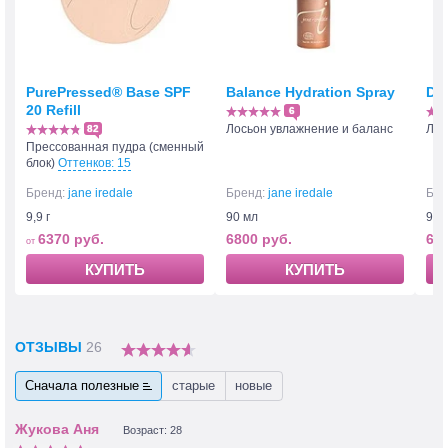
PurePressed® Base SPF
Balance Hydration Spray
D2
20 Refill
6
Лосьон увлажнение и баланс
Лос
82
Прессованная пудра (сменный
блок)
Оттенков: 15
Бренд:
jane iredale
Бренд:
jane iredale
Бре
9,9 г
90 мл
90 
6370 руб.
6800 руб.
680
КУПИТЬ
КУПИТЬ
ОТЗЫВЫ
26
Сначала полезные
старые
новые
Возраст: 28