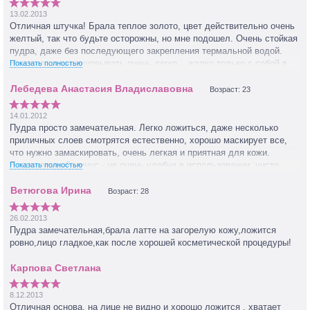
13.02.2013
Отличная штучка! Брала теплое золото, цвет действительно очень
желтый, так что будьте осторожны, но мне подошел. Очень стойкая
пудра, даже без последующего закрепления термальной водой.
Наносить и растушовывать очень легко....жалко только с собой в
Показать полностью
сумочке носить нельзя. Возьму еще скоро, чуть посветлее)
Возраст: 23
14.01.2012
Пудра просто замечательная. Легко ложиться, даже несколько
приличных слоев смотрятся естественно, хорошо маскирует все,
что нужно замаскировать, очень легкая и приятная для кожи.
Единственный минус - не очень удобна в использовании, чисто
Показать полностью
домашний вариант и наверно она быстро закончиться.
Возраст: 28
26.02.2013
Пудра замечательная,брала латте на загорелую кожу,ложится
ровно,лицо гладкое,как после хорошей косметической процедуры!
8.12.2013
Отличная основа, на лице не видно и хорошо ложится , хватает