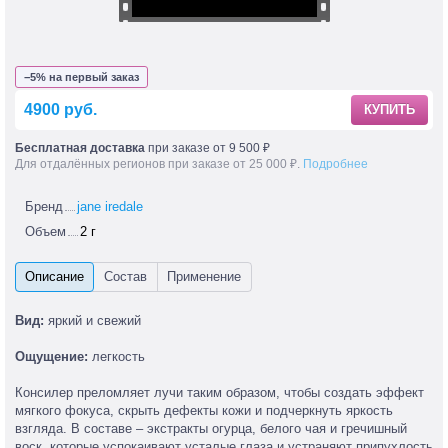
−5% на первый заказ
4900 руб.
КУПИТЬ
Бесплатная доставка
при заказе от 9 500 ₽
Для отдалённых регионов при заказе от 25 000 ₽.
Подробнее
Бренд
jane iredale
Объем
2 г
Вид:
яркий и свежий
Ощущение:
легкость
Консилер преломляет лучи таким образом, чтобы создать эффект
мягкого фокуса, скрыть дефекты кожи и подчеркнуть яркость
взгляда. В составе – экстракты огурца, белого чая и гречишный
воск, которые успокаивают усталые глаза и устраняют припухлость