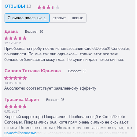
ОТЗЫВЫ
13
Сначала полезные
старые
новые
Возраст: 30
12.12.2012
Приобрела на пробу после использования Circle\Delete® Concealer,
понравился. По мне так они одинаковы, только этот все таки
больше отбеливается кожу глаз. Не сушит и дает некое сияние.
Возраст: 32
14.03.2014
Абсолютно соответствует заявленному эффекту
Возраст: 25
6.01.2017
Хороший корректор!) Понравился! Пробовала ещё и Circle/Delete
Concealer. Понравились оба, хотя прям очень сильно не скрыаают
синяки. По мне не плотные, Но зато кожу под глазами не сушит, это
верно! Девочки, чтобы корректор не скатывался и не собирался в
Показать полностью