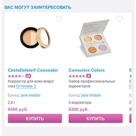
ВАС МОГУТ ЗАИНТЕРЕСОВАТЬ
CircleDelete® Concealer
Corrective Colors
Enl
12
4
Корректор для кожи вокруг
Набор профессиональных
Отб
глаз
Оттенков: 2
корректоров
Отт
Бренд:
jane iredale
Бренд:
jane iredale
Бре
2,8 г
4 корректора
2,8 
6400 руб.
5300 руб.
640
КУПИТЬ
КУПИТЬ