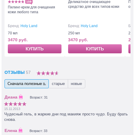
Деликатное очищающее
Пен
159
средство для всех типов кожи
очи
Пилинг-крем для очищения
кожи любого типа
Бренд:
Holy Land
Бренд:
Holy Land
Бре
70 мл
250 мл
250
3470 руб.
3470 руб.
253
КУПИТЬ
КУПИТЬ
ОТЗЫВЫ
57
Сначала полезные
старые
новые
Возраст: 31
15.11.2013
Чудесный гель, в жаркие дни под макияж просто чудо. Буду брать
снова.
Возраст: 33