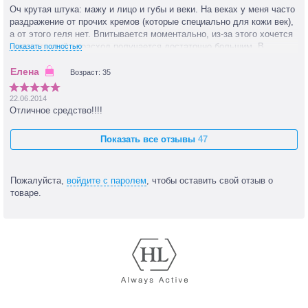
Оч крутая штука: мажу и лицо и губы и веки. На веках у меня часто
раздражение от прочих кремов (которые специально для кожи век),
а от этого геля нет. Впитывается моментально, из-за этого хочется
намазать ещё, и расход получается достаточно большим. В
Показать полностью
жаркую погоду самое оно, не жирное, лёгкое.
Возраст: 35
22.06.2014
Отличное средство!!!!
Показать все отзывы
47
Пожалуйста,
войдите с паролем
, чтобы оставить свой отзыв о
товаре.