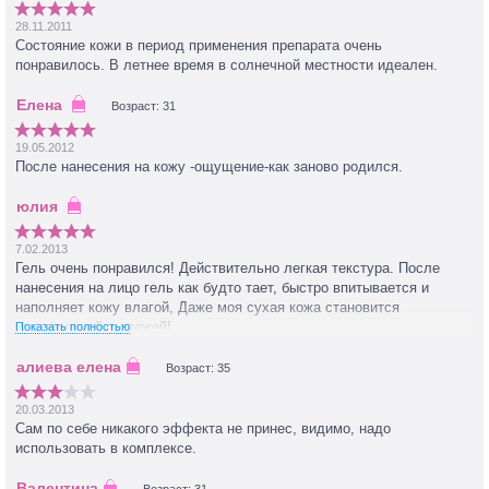
28.11.2011
Состояние кожи в период применения препарата очень
понравилось. В летнее время в солнечной местности идеален.
Возраст: 31
19.05.2012
После нанесения на кожу -ощущение-как заново родился.
7.02.2013
Гель очень понравился! Действительно легкая текстура. После
нанесения на лицо гель как будто тает, быстро впитывается и
наполняет кожу влагой, Даже моя сухая кожа становится
увлажненной и свежей!
Показать полностью
Возраст: 35
20.03.2013
Сам по себе никакого эффекта не принес, видимо, надо
использовать в комплексе.