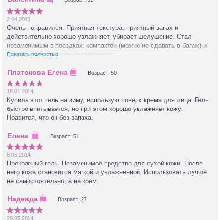
Возраст: 31
2.04.2013
Очень понравился. Приятная текстура, приятный запах и
действительно хорошо увлажняет, убирает шелушение. Стал
незаменимым в поездках: компактен (можно не сдавать в багаж) и
после самолета хорошо увлажняет.
Показать полностью
Возраст: 50
18.01.2014
Купила этот гель на зиму, использую поверх крема для лица. Гель
быстро впитывается, но при этом хорошо увлажняет кожу.
Нравится, что он без запаха.
Возраст: 51
8.05.2014
Прекрасный гель. Незаменимое средство для сухой кожи. После
него кожа становится мягкой и увлажненной. Использовать лучше
не самостоятельно, а на крем.
Возраст: 27
29.05.2014