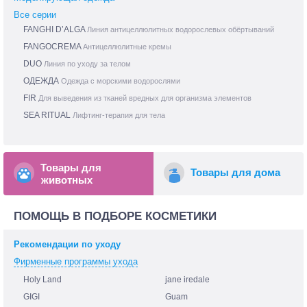
Все серии
FANGHI D’ALGA
Линия антицеллюлитных водорослевых обёртываний
FANGOCREMA
Антицеллюлитные кремы
DUO
Линия по уходу за телом
ОДЕЖДА
Одежда c морскими водорослями
FIR
Для выведения из тканей вредных для организма элементов
SEA RITUAL
Лифтинг-терапия для тела
Товары для
Товары для дома
животных
ПОМОЩЬ В ПОДБОРЕ КОСМЕТИКИ
Рекомендации по уходу
Фирменные программы ухода
Holy Land
jane iredale
GIGI
Guam